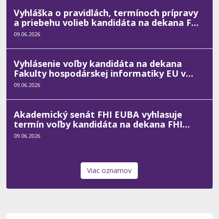
Vyhláška o pravidlách, termínoch prípravy
a priebehu volieb kandidáta na dekana FHI
2027 - 2031
09.06.2026
Vyhlásenie voľby kandidáta na dekana
Fakulty hospodárskej informatiky EU v
Bratislave na funkčné obdobie od 01. 02.
09.06.2026
2027 do 31. 01. 2031
Akademický senát FHI EUBA vyhlasuje
termín voľby kandidáta na dekana FHI
EUBA pre funkčné obdobie rokov 2027 -
09.06.2026
2031
Viac oznamov