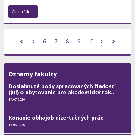
Čítať ďalej...
6
7
8
9
10
Oznamy fakulty
Dosiahnuté body spracovaných žiadostí
(júl) o ubytovanie pre akademický rok
2026/2027
17.07.2026
Konanie obhajob dizertačných prác
15.06.2026