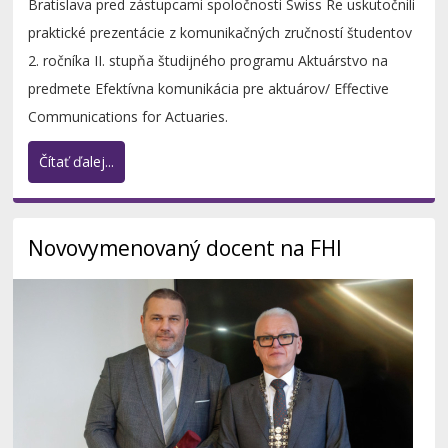
Bratislava pred zástupcami spoločnosti Swiss Re uskutočnili
praktické prezentácie z komunikačných zručností študentov
2. ročníka II. stupňa študijného programu Aktuárstvo na
predmete Efektívna komunikácia pre aktuárov/ Effective
Communications for Actuaries.
Čítať ďalej...
Novovymenovaný docent na FHI