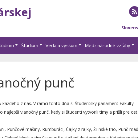
árskej
RS
Sloven
štúdium
Štúdium
Veda a výskum
Medzinárodné vzťahy
vianočný punč
ky každého z nás. V rámci tohto dňa si Študentský parlament Fakulty
 najlepší vianočný punč, kedy si študenti vytvorili tímy a prišli pre os
hyni, Punčové mašiny, Rumburáci, Čajky z rajky, Žilinské trio, Punč ma
u Fialový blesk a tím Starpunč v zložení doktorandov z Katedry mate