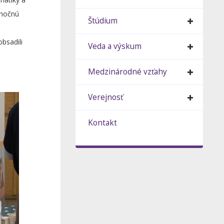
anočnú
Štúdium
obsadili
Veda a výskum
Medzinárodné vzťahy
Verejnosť
Kontakt