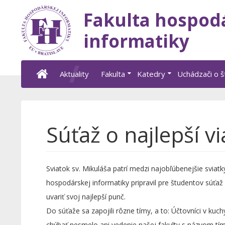
Fakulta hospod
informatiky
Aktuality
Fakulta
Katedry
Uchádzači o 
Súťaž o najlepší 
Sviatok sv. Mikuláša patrí medzi najobľúbenejšie sviat
hospodárskej informatiky pripravil pre študentov súťaž o
uvariť svoj najlepší punč.
Do súťaže sa zapojili rôzne tímy, a to: Účtovníci v kuc
chýbať nesmelo ani vedenie našej fakulty s názvom tím