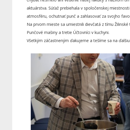
aktuárstva. Súťaž prebiehala v spoločenskej miestnosti
atmosféru, ochutnať punč a zahlasovať za svojho favor
Na prvom mieste sa umiestnili dievčatá z tímu Žilinské t
Punčové mašiny a tretie Účtovníci v kuchyni.
Všetkým záčastneným ďakujeme a tešíme sa na ďalšiu 