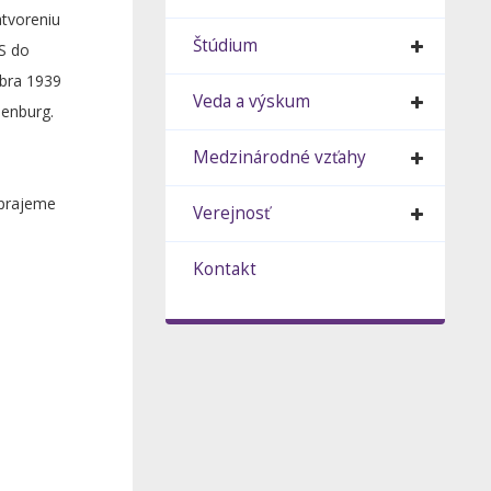
atvoreniu
Štúdium
SS do
mbra 1939
Veda a výskum
ienburg.
Medzinárodné vzťahy
 prajeme
Verejnosť
Kontakt