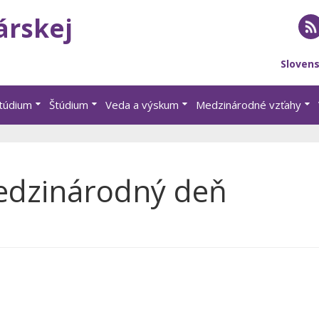
árskej
RS
Sloven
štúdium
Štúdium
Veda a výskum
Medzinárodné vzťahy
edzinárodný deň