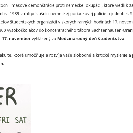
očnili masové demonštrácie proti nemeckej okupácii, ktoré viedli k z
ra 1939 vtrhli príslušníci nemeckej poriadkovej polície a jednotiek 
viteľov študentských organizácií v skorých ranných hodinách 17. nove
i 1200 vysokoškolákov do koncentračného tábora Sachsenhausen-Oran
l
17. november
vyhlásený za
Medzinárodný deň študentstva
.
ulte, ktoré umožňuje a rozvíja vaše slobodné a kritické myslenie a
a.