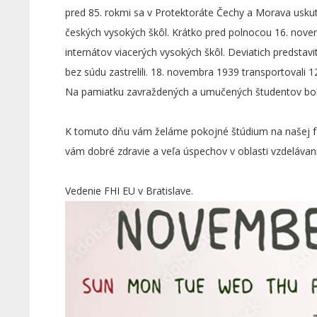
pred 85. rokmi sa v Protektoráte Čechy a Morava uskut
českých vysokých škôl. Krátko pred polnocou 16. novemb
internátov viacerých vysokých škôl. Deviatich predsta
bez súdu zastrelili. 18. novembra 1939 transportoval
Na pamiatku zavraždených a umučených študentov bo
K tomuto dňu vám želáme pokojné štúdium na našej fak
vám dobré zdravie a veľa úspechov v oblasti vzdelávani
Vedenie FHI EU v Bratislave.