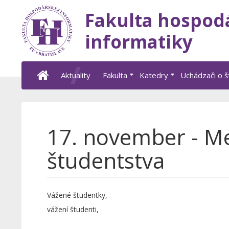
Fakulta hospod
informatiky
Aktuality
Fakulta
Katedry
Uchádzači o 
17. november - M
študentstva
Vážené študentky,
vážení študenti,