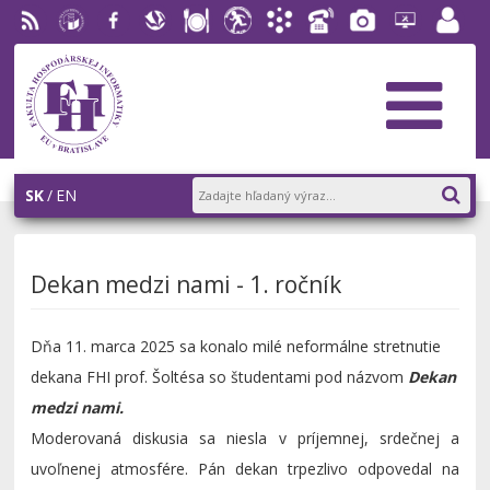
RSS
EU v
Facebook
Slovenská
Stravovanie
Študentský
Akademický
Telefónny
Fotogaléria
Helpdesk
Zamest
Bratislave
ekonomická
parlament
informačný
zoznam
portál
knižnica
FHI
systém
AiS2
SK
EN
Dekan medzi nami - 1. ročník
Dňa 11. marca 2025 sa konalo milé neformálne stretnutie
dekana FHI prof. Šoltésa so študentami pod názvom
Dekan
medzi nami.
Moderovaná diskusia sa niesla v príjemnej, srdečnej a
uvoľnenej atmosfére. Pán dekan trpezlivo odpovedal na