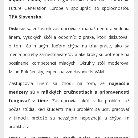
Future Generation Europe v spolupráci so spoločnosťou
TPA Slovensko
.
Diskusie sa zúčastnili zástupcovia z manažmentu a vedenia
firiem, vysokých škôl a odborníci z praxe, ktorí diskutovali
o tom, čo mladým ľuďom chýba na trhu práce, ako sa
menia potreby zamestnávateľov a aké kroky sú potrebné na
posilnenie kompetencií mladých. Okrúhly stôl moderoval
Milan Polešenský, expert na vzdelávanie NIVAM.
Zástupcovia firiem sa zhodli na tom, že
najväčšie
medzery
sú v
mäkkých zručnostiach a pripravenosti
fungovať v tíme
. Zástupcovia fakúlt vidia problém už
počas štúdia, keď študenti majú problém sa učiť, pracovať
v tímoch, pretože sa navzájom nepoznajú a chýba im
proaktivita.