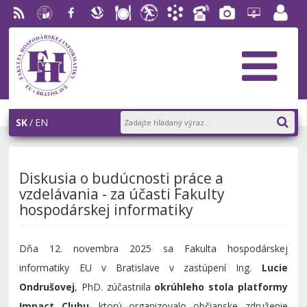
RSS
EU v
Facebook
Slovenská
Stravovanie
Študentský
Akademický
Telefónny
Fotogaléria
Helpdesk
Zamest
Bratislave
ekonomická
parlament
informačný
zoznam
portál
knižnica
FHI
systém
AiS2
SK
EN
Diskusia o budúcnosti práce a
vzdelávania - za účasti Fakulty
hospodárskej informatiky
Dňa 12. novembra 2025 sa Fakulta hospodárskej
informatiky EU v Bratislave v zastúpení Ing.
Lucie
Ondrušovej
, PhD. zúčastnila
okrúhleho stola platformy
Impact Clubu
, ktorú organizovalo občianske združenie