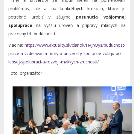
Firmy a univerzity sa zhodli nielen na pomenovaní
problémov, ale aj na konkrétnych krokoch, ktoré je
potrebné urobiť v záujme
posunutia vzájomnej
spolupráce
na vyššiu úroveň a prípravy mladých na
pracovný trh budúcnosti.
Viac na:
https://www.aktuality.sk/clanok/H4JnOys/buducnost-
prace-a-vzdelavania-firmy-a-univerzity-spolocne-volaju-po-
lepsej-spolupraci-a-rozvoji-makkych-zrucnosti/
Foto: organizátor