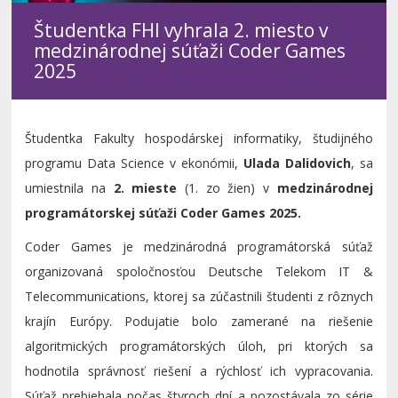
Študentka FHI vyhrala 2. miesto v
medzinárodnej súťaži Coder Games
2025
Študentka Fakulty hospodárskej informatiky, študijného
programu Data Science v ekonómii,
Ulada Dalidovich
, sa
umiestnila na
2. mieste
(1. zo žien) v
medzinárodnej
programátorskej súťaži Coder Games 2025.
Coder Games je medzinárodná programátorská súťaž
organizovaná spoločnosťou Deutsche Telekom IT &
Telecommunications, ktorej sa zúčastnili študenti z rôznych
krajín Európy. Podujatie bolo zamerané na riešenie
algoritmických programátorských úloh, pri ktorých sa
hodnotila správnosť riešení a rýchlosť ich vypracovania.
Súťaž prebiehala počas štyroch dní a pozostávala zo série