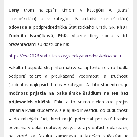
Ceny
trom najlepším tímom v kategórii A (starší
stredoškoláci) a v kategórii B (mladší stredoškoláci)
odovzdala
podpredsedníčka Štatistického úradu SR
PhDr.
Ľudmila Ivančíková, PhD.
Víťazné tímy spolu s ich
prezentáciami sú dostupné na:
https://esc2026.statistics.sk/vysledky-narodne-kolo-spolu
Fakulta hospodárskej informatiky sa aj tento rok rozhodla
podporiť talent a preukázané vedomosti a zručnosti
študentov najlepších tímov v kategórii A. Títo študenti majú
možnosť prijatia na bakalárske štúdium na FHI bez
prijímacích skúšok
. Fakulta to vníma nielen ako prejav
uznania kvalít študentov, ale aj ako investíciu do budúcnosti
– do mladých ľudí, ktorí majú potenciál posúvať hranice
poznania v oblasti dátovej vedy, ako aj v ďalších oblastiach,
na ktoré sa fakulta zameriava a ktorých súčasťou je