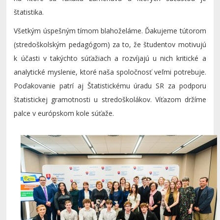
štatistika.
Všetkým úspešným tímom blahoželáme. Ďakujeme tútorom
(stredoškolským pedagógom) za to, že študentov motivujú
k účasti v takýchto súťažiach a rozvíjajú u nich kritické a
analytické myslenie, ktoré naša spoločnosť veľmi potrebuje.
Poďakovanie patrí aj Štatistickému úradu SR za podporu
štatistickej gramotnosti u stredoškolákov. Víťazom držíme
palce v európskom kole súťaže.