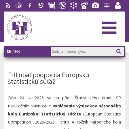
RSS
EU v
Facebook
Slovenská
Stravovanie
Študentský
Akademický
Telefónny
Fotogaléria
Helpdesk
Zamest
Bratislave
ekonomická
parlament
informačný
zoznam
portál
knižnica
FHI
systém
AiS2
SK
EN
FHI opäť podporila Európsku
štatistickú súťaž
Dňa 24. 4. 2026 sa na pôde Štatistického úradu SR
uskutočnilo slávnostné
vyhlásenie výsledkov národného
kola Európskej štatistickej súťaže
(European Statistics
Competition) 2025/2026. Tento 4. ročník národného kola