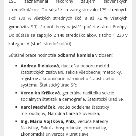
ESC zaznamenal rekordný záujem slovenských
stredoškolákov. Do súťaže sa zaregistrovalo 179 stredných
škôl (30 % všetkých stredných škôl a až 72 % všetkých
gymnázií v SR), čo bol druhý najväčší počet v rámci Európy.
Do súťaže sa zapojilo 2 140 stredoškolákov, z toho 1 230 v
kategórii A (starší stredoškoláci).
Súťažné práce hodnotila
odborná komisia
v zložení:
Andrea Bielaková
, riaditeľka odboru metód
štatistických zisťovaní, sekcia všeobecnej metodiky,
registrov a koordinácie národného štatistického
systému, Štatistický úrad SR;
Veronika Krišková
, generálna riaditeľka sekcie
sociálnych štatistík a demografie, Štatistický úrad SR;
Karol Macháček
, vedúci oddelenia štatistiky
mikroúdajov, Národná banka Slovenska;
Ing. Mária Vojtková, PhD.
, vedúca Katedry
štatistiky, Fakulta hospodárskej informatiky,
Ekonomická univerzita v Bratislave.