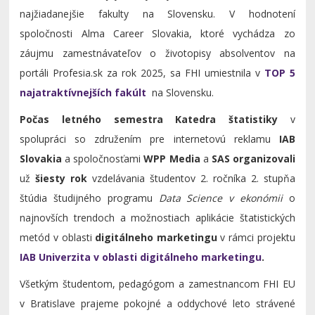
najžiadanejšie fakulty na Slovensku. V hodnotení
spoločnosti Alma Career Slovakia, ktoré vychádza zo
záujmu zamestnávateľov o životopisy absolventov na
portáli Profesia.sk za rok 2025, sa FHI umiestnila v
TOP 5
najatraktívnejších fakúlt
na Slovensku.
Počas letného semestra
Katedra štatistiky
v
spolupráci so združením pre internetovú reklamu
IAB
Slovakia
a spoločnosťami
WPP Media
a
SAS
organizovali
už
šiesty rok
vzdelávania študentov 2. ročníka 2. stupňa
štúdia študijného programu
Data Science v ekonómii
o
najnovších trendoch a možnostiach aplikácie štatistických
metód v oblasti
digitálneho marketingu
v rámci projektu
IAB Univerzita v oblasti digitálneho marketingu
.
Všetkým študentom, pedagógom a zamestnancom FHI EU
v Bratislave prajeme pokojné a oddychové leto strávené