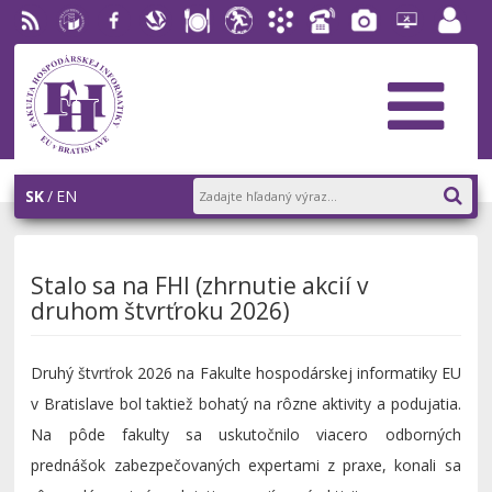
RSS
EU v
Facebook
Slovenská
Stravovanie
Študentský
Akademický
Telefónny
Fotogaléria
Helpdesk
Zamest
Bratislave
ekonomická
parlament
informačný
zoznam
portál
knižnica
FHI
systém
AiS2
SK
EN
Stalo sa na FHI (zhrnutie akcií v
druhom štvrťroku 2026)
Druhý štvrťrok 2026 na Fakulte hospodárskej informatiky EU
v Bratislave bol taktiež bohatý na rôzne aktivity a podujatia.
Na pôde fakulty sa uskutočnilo viacero odborných
prednášok zabezpečovaných expertami z praxe, konali sa