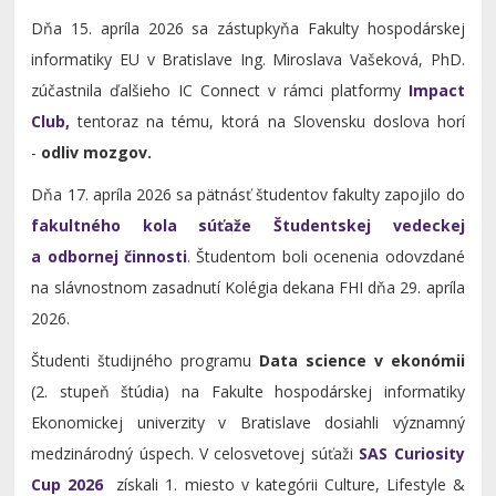
Dňa 15. apríla 2026 sa zástupkyňa Fakulty hospodárskej
informatiky EU v Bratislave Ing. Miroslava Vašeková, PhD.
zúčastnila ďalšieho IC Connect v rámci platformy
Impact
Club,
tentoraz na tému, ktorá na Slovensku doslova horí
-
odliv mozgov.
Dňa 17. apríla 2026 sa pätnásť študentov fakulty zapojilo do
fakultného kola súťaže Študentskej vedeckej
a odbornej činnosti
.
Študentom boli ocenenia odovzdané
na slávnostnom zasadnutí Kolégia dekana FHI dňa 29. apríla
2026.
Študenti študijného programu
Data science v ekonómii
(2. stupeň štúdia) na Fakulte hospodárskej informatiky
Ekonomickej univerzity v Bratislave dosiahli významný
medzinárodný úspech. V celosvetovej súťaži
SAS Curiosity
Cup 2026
získali 1. miesto v kategórii Culture, Lifestyle &