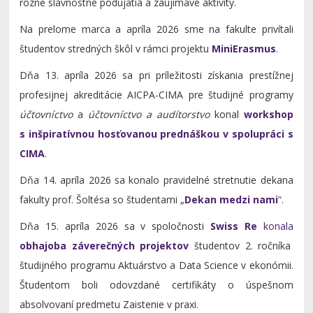
rôzne slávnostné podujatia a zaujímavé aktivity.
Na prelome marca a apríla 2026 sme na fakulte privítali
študentov stredných škôl v rámci projektu
MiniErasmus
.
Dňa 13. apríla 2026 sa pri príležitosti získania prestížnej
profesijnej akreditácie AICPA-CIMA pre študijné programy
účtovníctvo
a
účtovníctvo a audítorstvo
konal
workshop
s inšpiratívnou hosťovanou prednáškou v spolupráci s
CIMA
.
Dňa 14. apríla 2026 sa konalo pravidelné stretnutie dekana
fakulty prof. Šoltésa so študentami „
Dekan medzi nami
“.
Dňa 15. apríla 2026 sa v spoločnosti
Swiss Re
konala
obhajoba záverečných projektov
študentov 2. ročníka
študijného programu Aktuárstvo a Data Science v ekonómii.
Študentom boli odovzdané certifikáty o úspešnom
absolvovaní predmetu Zaistenie v praxi.