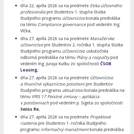
dňa 22. apríla 2026 sa na predmete
Etika účtovného
profesionála
pre študentov 1. stupňa štúdia
študijného programu
účtovníctvo
konala prednáška
na tému
Compliance governance
pod vedením Ing.
Vlčka,
dňa 27. apríla 2026 sa na predmete
Manažérske
účtovníctvo
pre študentov 2. ročníka 1. stupňa štúdia
študijného programu
účtovníctv
o uskutočnila
odborná prednáška na tému
Plány a rozpočty
pod
vedením Ing. Juraja Kuťku zo spoločnosti
ČSOB
Leasing
,
dňa 27. apríla 2026 sa na predmete
Účtovníctvo
a finančné výkazníctvo poisťovní
pre študentov
študijného programu
aktuárstvo
konala prednáška na
tému
IFRS 17 Poistné zmluvy – aplikácia
v poisťovniach
pod vedením p. Sigeta zo spoločnosti
Swiss Re
,
dňa 27. apríla 2026 sa na predmete
Projektové
riadenie
pre študentov 1. ročníka študijného
programu
informačný manažment
konala prednáška