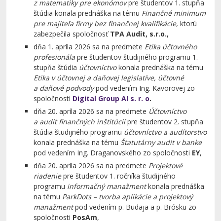
z matematiky pre ekonómov
pre študentov 1. stupňa
štúdia konala prednáška na tému
Finančné minimum
pre majiteľa firmy bez finančnej kvalifikácie,
ktorú
zabezpečila spoločnosť
TPA Audit, s.r.o.,
dňa 1. apríla 2026 sa na predmete
Etika účtovného
profesionála
pre študentov študijného programu 1.
stupňa štúdia
účtovníctvo
konala prednáška na tému
Etika v účtovnej a daňovej legislatíve, účtovné
a daňové podvody
pod vedením Ing. Kavorovej zo
spoločnosti
Digital Group AI s. r. o
.
dňa 20. apríla 2026 sa na predmete
Účtovníctvo
a audit finančných inštitúcií
pre študentov 2. stupňa
štúdia študijného programu
účtovníctvo a audítorstvo
konala prednáška na tému
Štatutárny audit v banke
pod vedením Ing. Draganovského zo spoločnosti
EY
,
dňa 20. apríla 2026 sa na predmete
Projektové
riadenie
pre študentov 1. ročníka študijného
programu
informačný manažment
konala prednáška
na tému
ParkDots – tvorba aplikácie a projektový
manažment
pod vedením p. Budaja a p. Brósku zo
spoločnosti
PosAm
,