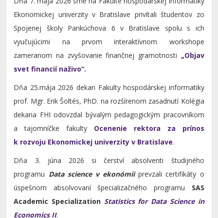
Dňa 7. mája 2026 sme na Fakulte hospodárskej informatiky
Ekonomickej univerzity v Bratislave privítali študentov zo
Spojenej školy Pankúchova 6 v Bratislave spolu s ich
vyučujúcimi na prvom interaktívnom workshope
zameranom na zvyšovanie finančnej gramotnosti
„Objav
svet financií naživo“.
Dňa 25.mája 2026 dekan Fakulty hospodárskej informatiky
prof. Mgr. Erik Šoltés, PhD. na rozšírenom zasadnutí Kolégia
dekana FHI odovzdal bývalým pedagogickým pracovníkom
a tajomníčke fakulty
Ocenenie rektora za prínos
k rozvoju Ekonomickej univerzity v Bratislave
.
Dňa 3. júna 2026 si čerství absolventi študijného
programu
Data science v ekonómii
prevzali certifikáty o
úspešnom absolvovaní špecializačného programu
SAS
Academic Specialization
Statistics for Data Science in
Economics II
.