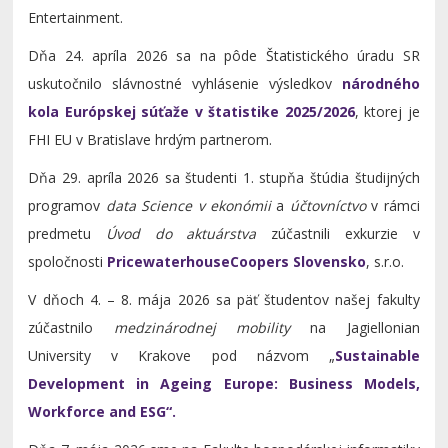
Entertainment.
Dňa 24. apríla 2026 sa na pôde Štatistického úradu SR
uskutočnilo slávnostné vyhlásenie výsledkov
národného
kola Európskej súťaže v štatistike 2025/2026
, ktorej je
FHI EU v Bratislave hrdým partnerom.
Dňa 29. apríla 2026 sa študenti 1. stupňa štúdia študijných
programov
data Science v ekonómii
a
účtovníctvo
v rámci
predmetu
Úvod do aktuárstva
zúčastnili exkurzie v
spoločnosti
PricewaterhouseCoopers Slovensko
, s.r.o.
V dňoch 4. – 8. mája 2026 sa päť študentov našej fakulty
zúčastnilo
medzinárodnej mobility
na Jagiellonian
University v Krakove pod názvom „
Sustainable
Development in Ageing Europe: Business Models,
Workforce and ESG“.