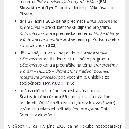
na tému
PM v neziskových organizáciách
(
PMI
Slovakia + AjTyvIT
) pod vedením p. Mikoláša a p.
Pizano,
dňa 29. apríla 2026 sa na predmete
Etika účtovného
profesionála
pre študentov študijného programu
účtovníctvo
konala prednáška na tému
Etické dilemy
v účtovníctve a audite
pod vedením p. Podkonického
zo spoločnosti
SCS
,
dňa 4. mája 2026 sa na predmete
Manažérske
účtovníctvo
pre študentov študijného programu
účtovníctvo
konala prednáška na tému
ERP systémy
v praxi – HELIOS – úloha ERP v riadení podniku,
integrácia procesov
pod vedením p. Chlebíka zo
spoločnosti
TPA AUDIT
, s.r.o.
počas celého letného semestra zástupcovia
Štatistického úradu SR
participovali na výučbe
predmetu Oficiálna štatistika I., ktorý bol vyučovaný
v rámci bakalárskeho študijného programu Data
Science v ekonómii.
V dňoch 15. až 17. júna 2026 sa na Fakulte hospodárskej