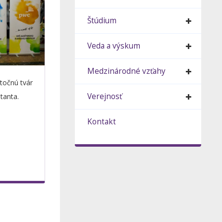
Štúdium
Veda a výskum
Medzinárodné vzťahy
utočnú tvár
Verejnosť
tanta.
Kontakt