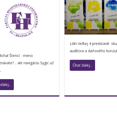
Lídri Veľkej 4 predstavili sk
audítora a daňového konzul
Michal Štencl - meno
návate? .. ale navigáciu Sygic už
Čítať ďalej...
..
ďalej...