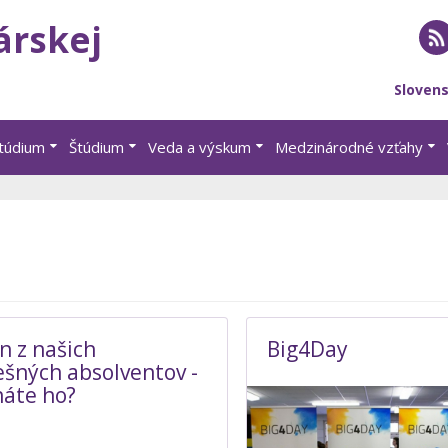
árskej
RS
Sloven
štúdium
Štúdium
Veda a výskum
Medzinárodné vzťahy
n z našich
Big4Day
šných absolventov -
áte ho?