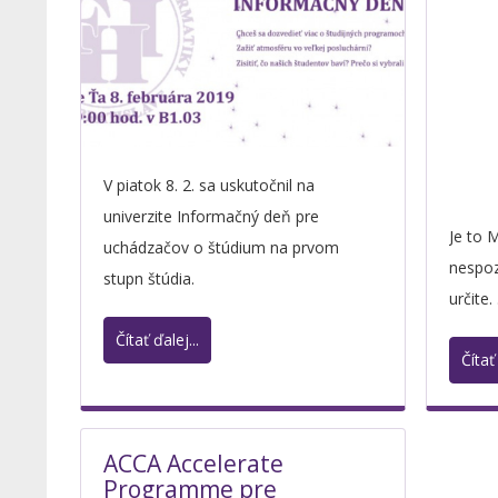
V piatok 8. 2. sa uskutočnil na
univerzite Informačný deň pre
Je to 
uchádzačov o štúdium na prvom
nespoz
stupn štúdia.
určite. 
Čítať ďalej...
Čítať 
ACCA Accelerate
Programme pre