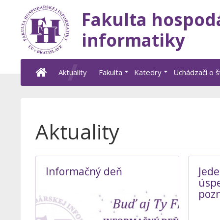
Fakulta hospod
informatiky
Aktuality
Fakulta
Katedry
Uchádzači o 
Aktuality
Informačný deň
Jede
úspe
pozn