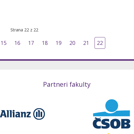
Strana 22 z 22
15
16
17
18
19
20
21
22
Partneri fakulty