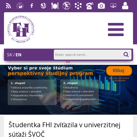
RSS
University
Facebook
Slovak
Dining
Student
Academic
Phone
Gallery
Helpdesk
Employ
of
Economic
Parliament
Information
List
EUBA
portal
Economics
Library
FHI
System
in
AiS2
Bratislava
SK
EN
Študentka FHI zvíťazila v univerzitnej
súťaži ŠVOČ