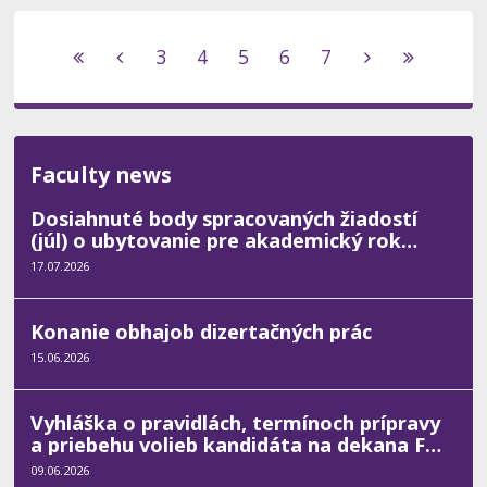
3
4
5
6
7
Faculty news
Dosiahnuté body spracovaných žiadostí
(júl) o ubytovanie pre akademický rok
2026/2027
17.07.2026
Konanie obhajob dizertačných prác
15.06.2026
Vyhláška o pravidlách, termínoch prípravy
a priebehu volieb kandidáta na dekana FHI
2027 - 2031
09.06.2026