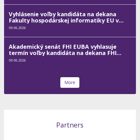
Vyhlásenie voľby kandidáta na dekana
Fakulty hospodárskej informatiky EU v
Bratislave na funkčné obdobie od 01. 02.
09.06.2026
2027 do 31. 01. 2031
Akademický senát FHI EUBA vyhlasuje
termín voľby kandidáta na dekana FHI
EUBA pre funkčné obdobie rokov 2027 -
09.06.2026
2031
More
Partners