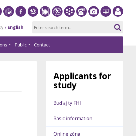
S
University
Facebook
Slovak
Dining
Student
Academic
Phone
Gallery
Helpdesk
Employee
ky
English
of
Economic
Parliament
Information
List
EUBA
portal
Economics
Library
FHI
System
ions
Public
Contact
in
AiS2
Bratislava
Applicants for
study
Buď aj ty FHI
Basic information
Online zóna