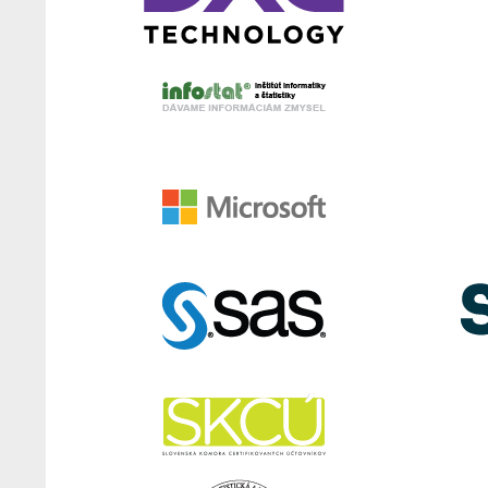
Študijný plán študijného programu
dátová anal
Podať prihlášku