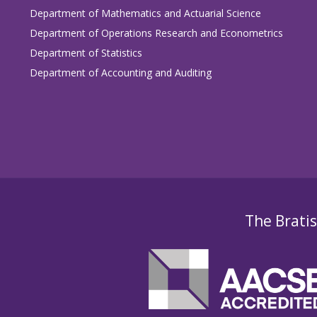
Department of Mathematics and Actuarial Science
Department of Operations Research and Econometrics
Department of Statistics
Department of Accounting and Auditing
The Bratis
Študijný plán študijného programu
data scien
Študijný plán študijného programu
hospodársk
Predmety študijného programu
data science v 
Predmety študijného programu
hospodárska in
Úspechy študentov