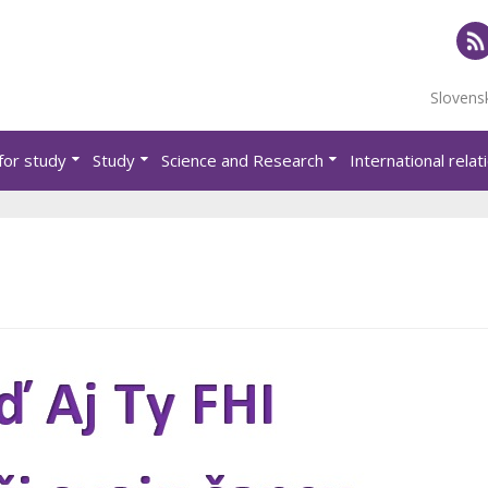
RS
Slovens
for study
Study
Science and Research
International relat