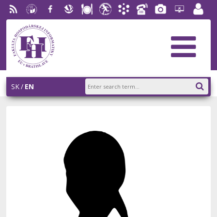
RSS
University
Facebook
Slovak
Dining
Student
Academic
Phone
Gallery
Helpdesk
Employ
of
Economic
Parliament
Information
List
EUBA
portal
Economics
Library
FHI
System
in
AiS2
Bratislava
SK
EN