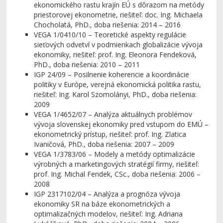
ekonomického rastu krajín EÚ s dôrazom na metódy
priestorovej ekonometrie, riešiteľ: doc. Ing. Michaela
Chocholatá, PhD., doba riešenia: 2014 – 2016
VEGA 1/0410/10 – Teoretické aspekty regulácie
sieťových odvetví v podmienkach globalizácie vývoja
ekonomiky, riešiteľ: prof. Ing. Eleonora Fendeková,
PhD., doba riešenia: 2010 – 2011
IGP 24/09 – Posilnenie koherencie a koordinácie
politiky v Európe, verejná ekonomická politika rastu,
riešiteľ: Ing. Karol Szomolányi, PhD., doba riešenia:
2009
VEGA 1/4652/07 – Analýza aktuálnych problémov
vývoja slovenskej ekonomiky pred vstupom do EMÚ –
ekonometrický prístup, riešiteľ: prof. Ing. Zlatica
Ivaničová, PhD., doba riešenia: 2007 – 2009
VEGA 1/3783/06 – Modely a metódy optimalizácie
výrobných a marketingových stratégií firmy, riešiteľ:
prof. Ing. Michal Fendek, CSc., doba riešenia: 2006 –
2008
IGP 2317102/04 – Analýza a prognóza vývoja
ekonomiky SR na báze ekonometrických a
optimalizačných modelov, riešiteľ: Ing. Adriana