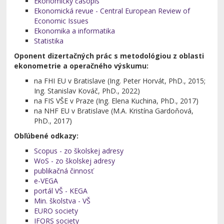
Ekonomický časopis
Ekonomická revue - Central European Review of
Economic Issues
Ekonomika a informatika
Statistika
Oponent dizertačných prác s metodológiou z oblasti
ekonometrie a operačného výskumu:
na FHI EU v Bratislave (Ing. Peter Horvát, PhD., 2015;
Ing. Stanislav Kováč, PhD., 2022)
na FIS VŠE v Praze (Ing. Elena Kuchina, PhD., 2017)
na NHF EU v Bratislave (M.A. Kristína Gardoňová,
PhD., 2017)
Obľúbené odkazy:
Scopus - zo školskej adresy
WoS - zo školskej adresy
publikačná činnosť
e-VEGA
portál VŠ - KEGA
Min. školstva - VŠ
EURO society
IFORS society