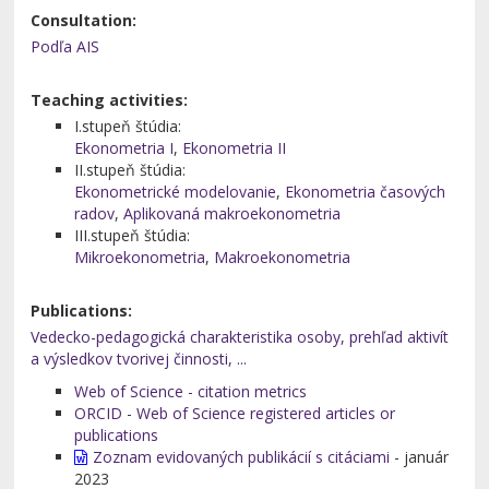
Consultation:
Podľa AIS
Teaching activities:
I.stupeň štúdia:
Ekonometria I
,
Ekonometria II
II.stupeň štúdia:
Ekonometrické modelovanie
,
Ekonometria časových
radov
,
Aplikovaná makroekonometria
III.stupeň štúdia:
Mikroekonometria
,
Makroekonometria
Publications:
Vedecko-pedagogická charakteristika osoby, prehľad aktivít
a výsledkov tvorivej činnosti, ...
Web of Science - citation metrics
ORCID - Web of Science registered articles or
publications
Zoznam evidovaných publikácií s citáciami
- január
2023