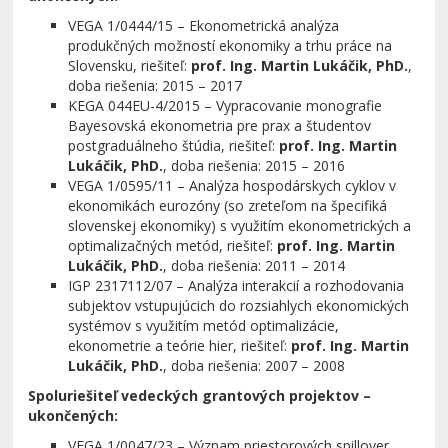
VEGA 1/0444/15 – Ekonometrická analýza
produkčných možností ekonomiky a trhu práce na
Slovensku, riešiteľ:
prof. Ing. Martin Lukáčik, PhD.
,
doba riešenia: 2015 – 2017
KEGA 044EU-4/2015 – Vypracovanie monografie
Bayesovská ekonometria pre prax a študentov
postgraduálneho štúdia, riešiteľ:
prof. Ing. Martin
Lukáčik, PhD.
, doba riešenia: 2015 – 2016
VEGA 1/0595/11 – Analýza hospodárskych cyklov v
ekonomikách eurozóny (so zreteľom na špecifiká
slovenskej ekonomiky) s využitím ekonometrických a
optimalizačných metód, riešiteľ:
prof. Ing. Martin
Lukáčik, PhD.
, doba riešenia: 2011 – 2014
IGP 2317112/07 – Analýza interakcií a rozhodovania
subjektov vstupujúcich do rozsiahlych ekonomických
systémov s využitím metód optimalizácie,
ekonometrie a teórie hier, riešiteľ:
prof. Ing. Martin
Lukáčik, PhD.
, doba riešenia: 2007 – 2008
Spoluriešiteľ vedeckých grantových projektov
–
ukončených:
VEGA 1/0047/23 – Význam priestorových spillover