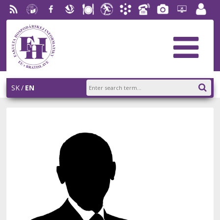
RSS
University
Facebook
Slovak
Dining
Student
Academic
Phone
Gallery
Helpdesk
Employ
of
Economic
Parliament
Information
List
EUBA
portal
Economics
Library
FHI
System
in
AiS2
Bratislava
SK
EN