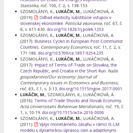
Statistika
, roč. 100, č. 2, s. 138-153.
SZOMOLÁNYI, K.,
LUKÁČIK, M.
, LUKÁČIKOVÁ, A.
(
2019
):
Odhad elasticity substitúcie vstupov v
slovenskej ekonomike
.
Politická ekonomie
, roč. 67, č.
6, s. 611-630.
doi.org/10.18267/j.polek.1253
SZOMOLÁNYI, K.,
LUKÁČIK, M
., LUKÁČIKOVÁ, A.
(2017):
Business Cycles in European Post-Communist
Countries
.
Contemporary Economics
, roč. 11, č. 2, s.
171-186.
doi.org/10.5709/ce.1897-9254.235
SZOMOLÁNYI, K.,
LUKÁČIK, M.
, LUKÁČIKOVÁ, A.
(2017):
Impact of Terms-of-Trade on Slovakia, the
Czech Republic, and Croatia in the Short Run
.
Naše
gospodarstvo/Our economy: Journal of
Contemporary Issues in Economics and Business
,
roč. 63., č.1, s. 3-13.
doi.org/10.1515/ngoe-2017-0001
LUKÁČIK, M.
, SZOMOLÁNYI, K., LUKÁČIKOVÁ, A.
(2016):
Terms-of Trade Shocks and Slovak Economy
.
Acta Univerisitatis Bohemiae Meridionalis
, roč. 19, č.
1, s. 10-19.
doi.org/10.1515/acta-2016-0006
SZOMOLÁNYI, K.,
LUKÁČIK, M.
, LUKÁČIKOVÁ, A.
(2011):
Vplyv monetárneho zásahu v rámci IS-LM
modelu s dynamickou úpravou cien a adaptívnymi