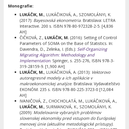
Monografie:
LUKÁČIK, M.
, LUKÁČIKOVÁ, A., SZOMOLÁNYI, K.
(2017):
Bayesovská ekonometria
. Bratislava: LETRA
Interactive. 200 s. ISBN 978-80-972328-2-5. [4,836
AH]
ČIČKOVÁ, Z.,
LUKÁČIK, M.
(2016): Setting of Control
Parameters of SOMA on the Base of Statistics. In:
Davendra, D., Zelinka, I. (Eds.):
Self-Organizing
Migrating Algorithm: Methodology and
Implementation
. Springer, s. 255-276, ISBN 978-3-
319-28159-9. [1,900 AH]
LUKÁČIK, M.
, LUKÁČIKOVÁ, A. (2013):
Vektorovo
autoregresné modely a ich aplikácie v
makroekonomickej analýze
. Bratislava: Vydavateľstvo
EKONÓM. 235 s. ISBN 978-80-225-3723-0 [12,084
AH]
IVANIČOVÁ, Z., CHOCHOLATÁ, M., LUKÁČIKOVÁ, A.,
LUKÁČIK, M.
, SURMANOVÁ, K., SZOMOLÁNYI, K.
(2009):
Modelovanie vybraných problémov
slovenskej ekonomiky pred vstupom do Európskej
menovej únie (aktuálne metodologické prístupy).