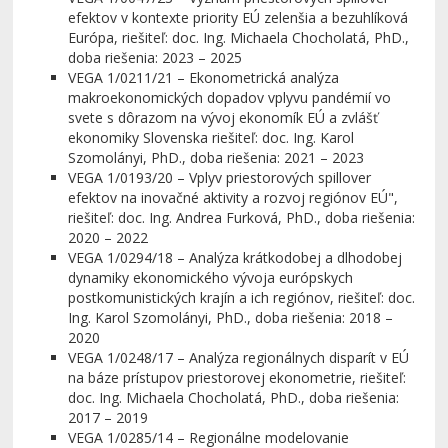
efektov v kontexte priority EÚ zelenšia a bezuhlíková
Európa, riešiteľ: doc. Ing. Michaela Chocholatá, PhD.,
doba riešenia: 2023 – 2025
VEGA 1/0211/21 – Ekonometrická analýza
makroekonomických dopadov vplyvu pandémií vo
svete s dôrazom na vývoj ekonomík EÚ a zvlášť
ekonomiky Slovenska riešiteľ: doc. Ing. Karol
Szomolányi, PhD., doba riešenia: 2021 – 2023
VEGA 1/0193/20 – Vplyv priestorových spillover
efektov na inovačné aktivity a rozvoj regiónov EÚ",
riešiteľ: doc. Ing. Andrea Furková, PhD., doba riešenia:
2020 – 2022
VEGA 1/0294/18 – Analýza krátkodobej a dlhodobej
dynamiky ekonomického vývoja európskych
postkomunistických krajín a ich regiónov, riešiteľ: doc.
Ing. Karol Szomolányi, PhD., doba riešenia: 2018 –
2020
VEGA 1/0248/17 – Analýza regionálnych disparít v EÚ
na báze prístupov priestorovej ekonometrie, riešiteľ:
doc. Ing. Michaela Chocholatá, PhD., doba riešenia:
2017 – 2019
VEGA 1/0285/14 – Regionálne modelovanie