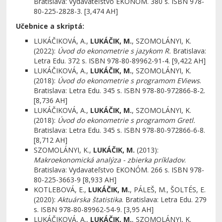
Bratislava: Vydavateľstvo EKONÓM. 380 s. ISBN 978-
80-225-2828-3. [3,474 AH]
Učebnice a skriptá:
LUKÁČIKOVÁ, A.,
LUKÁČIK, M.
, SZOMOLÁNYI, K.
(2022):
Úvod do ekonometrie s jazykom R.
Bratislava:
Letra Edu. 372 s. ISBN 978-80-89962-91-4. [9,422 AH]
LUKÁČIKOVÁ, A.,
LUKÁČIK, M.
, SZOMOLÁNYI, K.
(2018):
Úvod do ekonometrie s programom EViews
.
Bratislava: Letra Edu. 345 s. ISBN 978-80-972866-8-2.
[8,736 AH]
LUKÁČIKOVÁ, A.,
LUKÁČIK, M.
, SZOMOLÁNYI, K.
(2018):
Úvod do ekonometrie s programom Gretl.
Bratislava: Letra Edu. 345 s. ISBN 978-80-972866-6-8.
[8,712 AH]
SZOMOLÁNYI, K.,
LUKÁČIK, M.
(2013):
Makroekonomická analýza - zbierka príkladov
.
Bratislava: Vydavateľstvo EKONÓM. 266 s. ISBN 978-
80-225-3663-9 [8,933 AH]
KOTLEBOVÁ, E.,
LUKÁČIK, M.
, PÁLEŠ, M., ŠOLTÉS, E.
(2020):
Aktuárska štatistika
. Bratislava: Letra Edu. 279
s. ISBN 978-80-89962-54-9. [3,95 AH]
LUKÁČIKOVÁ, A.,
LUKÁČIK, M.
, SZOMOLÁNYI, K.