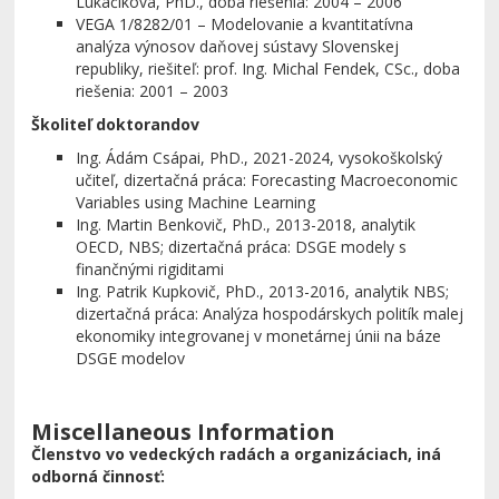
Lukáčiková, PhD., doba riešenia: 2004 – 2006
VEGA 1/8282/01 – Modelovanie a kvantitatívna
analýza výnosov daňovej sústavy Slovenskej
republiky, riešiteľ: prof. Ing. Michal Fendek, CSc., doba
riešenia: 2001 – 2003
Školiteľ doktorandov
Ing. Ádám Csápai, PhD., 2021-2024, vysokoškolský
učiteľ, dizertačná práca: Forecasting Macroeconomic
Variables using Machine Learning
Ing. Martin Benkovič, PhD., 2013-2018, analytik
OECD, NBS; dizertačná práca: DSGE modely s
finančnými rigiditami
Ing. Patrik Kupkovič, PhD., 2013-2016, analytik NBS;
dizertačná práca: Analýza hospodárskych politík malej
ekonomiky integrovanej v monetárnej únii na báze
DSGE modelov
Miscellaneous Information
Členstvo vo vedeckých radách a organizáciach, iná
odborná činnosť: