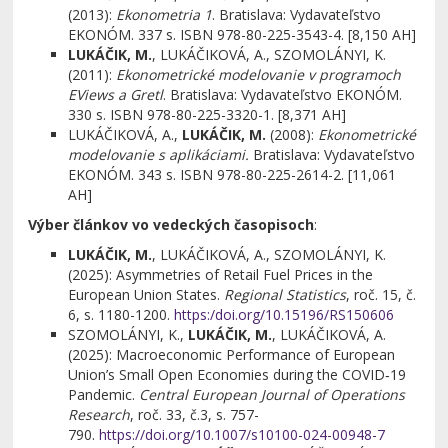
(2013):
Ekonometria 1
. Bratislava: Vydavateľstvo
EKONÓM. 337 s. ISBN 978-80-225-3543-4. [8,150 AH]
LUKÁČIK, M.
, LUKÁČIKOVÁ, A., SZOMOLÁNYI, K.
(2011):
Ekonometrické modelovanie v programoch
EViews a Gretl
. Bratislava: Vydavateľstvo EKONÓM.
330 s. ISBN 978-80-225-3320-1. [8,371 AH]
LUKÁČIKOVÁ, A.,
LUKÁČIK, M.
(2008):
Ekonometrické
modelovanie s aplikáciami.
Bratislava: Vydavateľstvo
EKONÓM. 343 s. ISBN 978-80-225-2614-2. [11,061
AH]
Výber článkov vo vedeckých časopisoch
:
LUKÁČIK, M.
, LUKÁČIKOVÁ, A., SZOMOLÁNYI, K.
(2025): Asymmetries of Retail Fuel Prices in the
European Union States.
Regional Statistics
, roč. 15, č.
6, s. 1180-1200.
https:/doi.org/10.15196/RS150606
SZOMOLÁNYI, K.,
LUKÁČIK, M.
, LUKÁČIKOVÁ, A.
(2025): Macroeconomic Performance of European
Union’s Small Open Economies during the COVID‑19
Pandemic.
Central European Journal of Operations
Research
, roč. 33, č.3, s. 757-
790.
https://doi.org/10.1007/s10100-024-00948-7