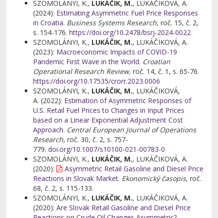
SZOMOLÁNYI, K.,
LUKÁČIK, M.
, LUKÁČIKOVÁ, A.
(2024):
Estimating Asymmetric Fuel Price Responses
in Croatia
.
Business Systems Research
, roč. 15, č. 2,
s. 154-176.
https://doi.org/10.2478/bsrj-2024-0022
SZOMOLÁNYI, K.,
LUKÁČIK, M.
, LUKÁČIKOVÁ, A.
(2023):
Macroeconomic Impacts of COVID-19
Pandemic First Wave in the World
.
Croatian
Operational Research Review,
roč. 14, č. 1, s. 65-76.
https://doi.org/10.17535/crorr.2023.0006
SZOMOLÁNYI, K.,
LUKÁČIK, M.
, LUKÁČIKOVÁ,
A.
(
2022
)
:
Estimation of Asymmetric Responses of
U.S. Retail Fuel Prices to Changes in Input Prices
based on a Linear Exponential Adjustment Cost
Approach
.
Central European Journal of Operations
Research
, roč. 30, č. 2, s. 757-
779.
doi.org/10.1007/s10100-021-00783-0
SZOMOLÁNYI, K.,
LUKÁČIK, M.
, LUKÁČIKOVÁ, A
.
(
2020
)
:
Asymmetric Retail Gasoline and Diesel Price
Reactions in Slovak Market
.
Ekonomický časopis
, roč.
68, č. 2, s. 115-133.
SZOMOLÁNYI, K.,
LUKÁČIK, M.
, LUKÁČIKOVÁ, A.
(
2020
):
Are Slovak Retail Gasoline and Diesel Price
Reactions on Crude Oil Changes Asymmetric?