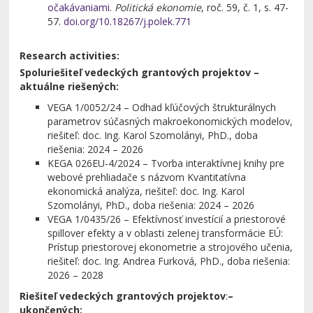
očakávaniami
.
Politická ekonomie
, roč. 59, č. 1, s. 47-
57.
doi.org/10.18267/j.polek.771
Research activities:
Spoluriešiteľ vedeckých grantových projektov –
aktuálne riešených:
VEGA 1/0052/24 – Odhad kľúčových štrukturálnych
parametrov súčasných makroekonomických modelov,
riešiteľ: doc. Ing. Karol Szomolányi, PhD., doba
riešenia: 2024 – 2026
KEGA 026EU-4/2024 – Tvorba interaktívnej knihy pre
webové prehliadače s názvom Kvantitatívna
ekonomická analýza, riešiteľ: doc. Ing. Karol
Szomolányi, PhD., doba riešenia: 2024 – 2026
VEGA 1/0435/26 – Efektívnosť investícií a priestorové
spillover efekty a v oblasti zelenej transformácie EÚ:
Prístup priestorovej ekonometrie a strojového učenia,
riešiteľ: doc. Ing. Andrea Furková, PhD., doba riešenia:
2026 – 2028
Riešiteľ vedeckých grantových projektov
:
–
ukončených: