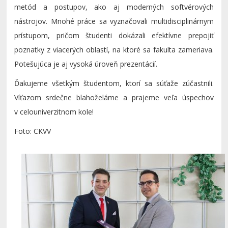
metód a postupov, ako aj moderných softvérových
nástrojov. Mnohé práce sa vyznačovali multidisciplinárnym
prístupom, pričom študenti dokázali efektívne prepojiť
poznatky z viacerých oblastí, na ktoré sa fakulta zameriava.
Potešujúca je aj vysoká úroveň prezentácií.
Ďakujeme všetkým študentom, ktorí sa súťaže zúčastnili.
Víťazom srdečne blahoželáme a prajeme veľa úspechov
v celouniverzitnom kole!
Foto: CKVV