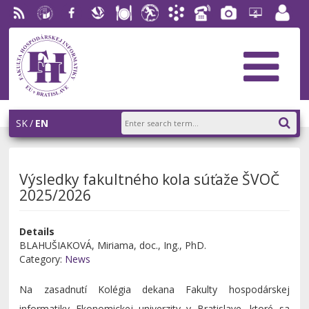
RSS
University
Facebook
Slovak
Dining
Student
Academic
Phone
Gallery
Helpdesk
Employ
of
Economic
Parliament
Information
List
EUBA
portal
Economics
Library
FHI
System
in
AiS2
Bratislava
SK
EN
Výsledky fakultného kola súťaže ŠVOČ
2025/2026
Details
BLAHUŠIAKOVÁ, Miriama, doc., Ing., PhD.
Category:
News
Na zasadnutí Kolégia dekana Fakulty hospodárskej
informatiky Ekonomickej univerzity v Bratislave, ktoré sa