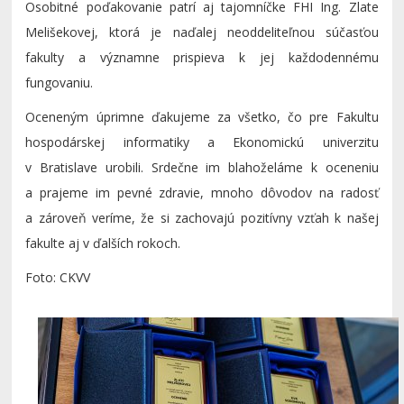
Osobitné poďakovanie patrí aj tajomníčke FHI Ing. Zlate
Melišekovej, ktorá je naďalej neoddeliteľnou súčasťou
fakulty a významne prispieva k jej každodennému
fungovaniu.
Oceneným úprimne ďakujeme za všetko, čo pre Fakultu
hospodárskej informatiky a Ekonomickú univerzitu
v Bratislave urobili. Srdečne im blahoželáme k oceneniu
a prajeme im pevné zdravie, mnoho dôvodov na radosť
a zároveň veríme, že si zachovajú pozitívny vzťah k našej
fakulte aj v ďalších rokoch.
Foto: CKVV