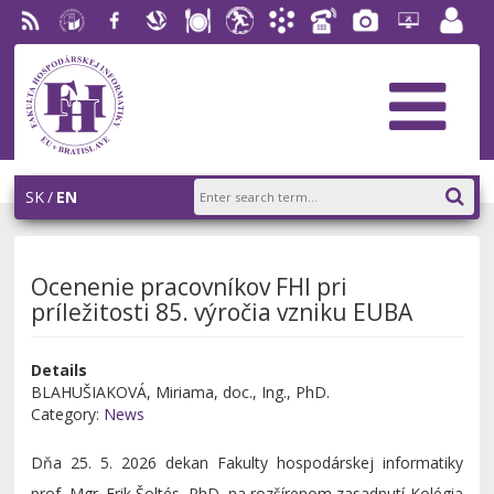
RSS
University
Facebook
Slovak
Dining
Student
Academic
Phone
Gallery
Helpdesk
Employ
of
Economic
Parliament
Information
List
EUBA
portal
Economics
Library
FHI
System
in
AiS2
Bratislava
SK
EN
Ocenenie pracovníkov FHI pri
príležitosti 85. výročia vzniku EUBA
Details
BLAHUŠIAKOVÁ, Miriama, doc., Ing., PhD.
Category:
News
Dňa 25. 5. 2026 dekan Fakulty hospodárskej informatiky
prof. Mgr. Erik Šoltés, PhD. na rozšírenom zasadnutí Kolégia