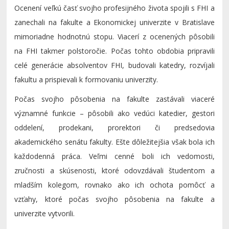
Ocenení veľkú časť svojho profesijného života spojili s FHI a
zanechali na fakulte a Ekonomickej univerzite v Bratislave
mimoriadne hodnotnú stopu. Viacerí z ocenených pôsobili
na FHI takmer polstoročie. Počas tohto obdobia pripravili
celé generácie absolventov FHI, budovali katedry, rozvíjali
fakultu a prispievali k formovaniu univerzity.
Počas svojho pôsobenia na fakulte zastávali viaceré
významné funkcie – pôsobili ako vedúci katedier, gestori
oddelení, prodekani, prorektori či predsedovia
akademického senátu fakulty. Ešte dôležitejšia však bola ich
každodenná práca. Veľmi cenné boli ich vedomosti,
zručnosti a skúsenosti, ktoré odovzdávali študentom a
mladším kolegom, rovnako ako ich ochota pomôcť a
vzťahy, ktoré počas svojho pôsobenia na fakulte a
univerzite vytvorili.