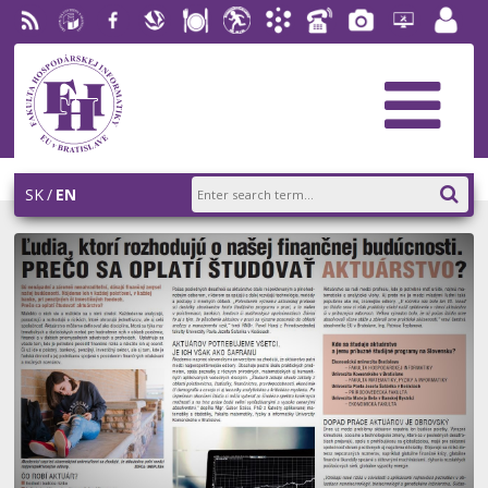
RSS
University
Facebook
Slovak
Dining
Student
Academic
Phone
Gallery
Helpdesk
Employ
of
Economic
Parliament
Information
List
EUBA
portal
Economics
Library
FHI
System
in
AiS2
Bratislava
SK
EN