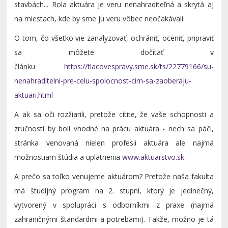
stavbách... Rola aktuára je veru nenahraditeľná a skrytá aj
na miestach, kde by sme ju veru vôbec neočakávali.
O tom, čo všetko vie zanalyzovať, ochrániť, oceniť, pripraviť
sa môžete dočítať v
článku
https://tlacovespravy.sme.sk/ts/22779166/su-
nenahraditelni-pre-celu-spolocnost-cim-sa-zaoberaju-
aktuari.html
A ak sa oči rozžiarili, pretože cítite, že vaše schopnosti a
zručnosti by boli vhodné na prácu aktuára - nech sa páči,
stránka venovaná nielen profesii aktuára ale najmä
možnostiam štúdia a uplatnenia
www.aktuarstvo.sk
.
A prečo sa toľko venujeme aktuárom? Pretože naša fakulta
má študijný program na 2. stupni, ktorý je jedinečný,
vytvorený v spolupráci s odborníkmi z praxe (najmä
zahraničnými štandardmi a potrebami). Takže, možno je tá