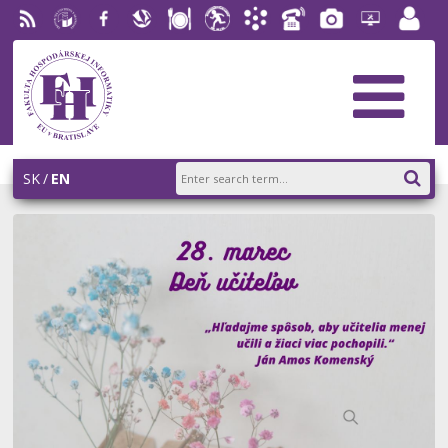
RSS
University
Facebook
Slovak
Dining
Student
Academic
Phone
Gallery
Helpdesk
Employ
of
Economic
Parliament
Information
List
EUBA
portal
Economics
Library
FHI
System
in
AiS2
Bratislava
SK
EN