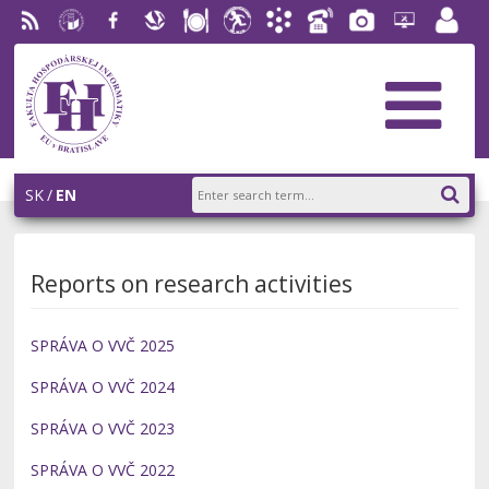
RSS
University
Facebook
Slovak
Dining
Student
Academic
Phone
Gallery
Helpdesk
Employ
of
Economic
Parliament
Information
List
EUBA
portal
Economics
Library
FHI
System
in
AiS2
Bratislava
SK
EN
Reports on research activities
SPRÁVA O VVČ 2025
SPRÁVA O VVČ 2024
SPRÁVA O VVČ 2023
SPRÁVA O VVČ 2022