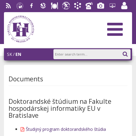
RSS
University
Facebook
Slovak
Dining
Student
Academic
Phone
Gallery
Helpdesk
Employ
of
Economic
Parliament
Information
List
EUBA
portal
Economics
Library
FHI
System
in
AiS2
Bratislava
SK
EN
Documents
Doktorandské štúdium na Fakulte
hospodárskej informatiky EU v
Bratislave
Študijný program doktorandského štúdia