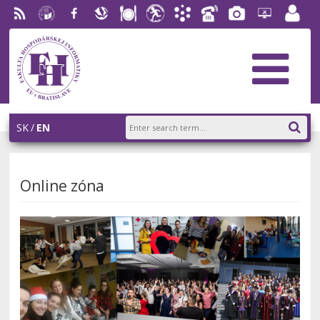
RSS
University
Facebook
Slovak
Dining
Student
Academic
Phone
Gallery
Helpdesk
Employ
of
Economic
Parliament
Information
List
EUBA
portal
Economics
Library
FHI
System
in
AiS2
Bratislava
SK
EN
Online zóna