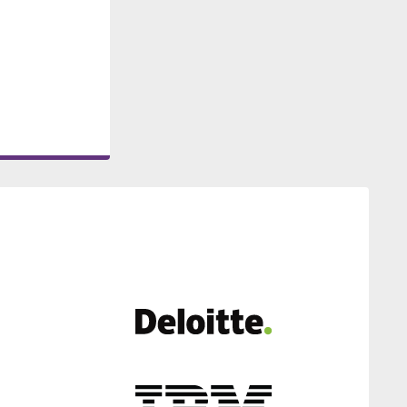
 -
3 -
 -
 -
3 -
 -
 -
3 -
 -
 -
 -
 -
3 -
 -
 -
 -
 -
9