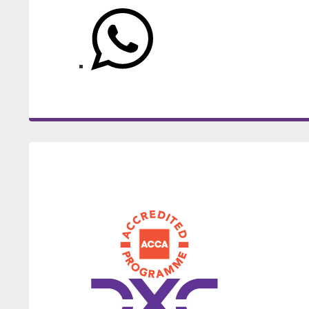
v kontexte direktívy Solvency II
1/0373/18
Analýza veľkých objemov dát ako ná
konkurencieschopnosti podnikov a 
Environmentálne modely ako 
1/0373/18
Analýza veľkých objemov dát ako
1/0120/23
informovaných rozhodnutí
nástroj zvyšovania
ekonomických rozhodnutí
konkurencieschopnosti podnikov
1/0351/17
Aplikácia vybraných modelov teórie h
a podpory tvorby informovaných
niektorých ekonomických problémo
Aplikácie kooperatívnych modelov te
rozhodnutí
1/0115/23
1/0248/17
medzinárodných vzťahoch
Analýza regionálnych disparít v EÚ 
1/0351/17
Aplikácia vybraných modelov teórie 
priestorovej ekonometrie
pri riešení niektorých ekonomických
problémov Slovenska
Reputačné riziko audítorských 
1/0618/17
Moderné nástroje na modelovanie a r
1/0638/23
1/0248/17
Analýza regionálnych disparít v EÚ n
sentimentu na platforme Twitter
životnom poistení
báze prístupov priestorovej ekonom
1/0618/17
Moderné nástroje na modelovanie 
1/0221/17
Investičné modelovanie v prostredí 
riadenie rizík v životnom poistení
Vybrané metódy riadenia rizík pri i
poistného rizika
1/0096/23
interných modelov pre stanovenie 
1/0221/17
Investičné modelovanie v prostredí
1/0770/17
Dostupnosť bývania na Slovensku
na solventnosť
katastrofického poistného rizika
1/0770/17
Dostupnosť bývania na Slovensku
1/0548/16
Pokrok SR pri napĺňaní stratégie E
znižovania chudoby a sociálneho vy