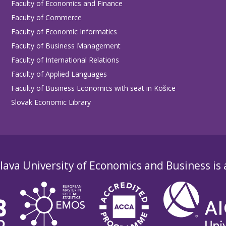
ulty
Faculty of Economics and Finance
Faculty of Commerce
Faculty
Faculty of Economic Informatics
Project Leader
/
Researcher /
Dura
Faculty of Business Management
Organization
Department
Faculty of International Relations
Faculty of Applied Languages
doc. Ing. Brian
Faculty of Business Economics with seat in Košice
the Link between
Ing. Mária Širaňová,
202
KÖNIG, PhD.
Slovak Economic Library
Financial Flows.
MA, PhD.
/
EÚ SAV
2025
/ KOVE
lava University of Economics and Business is
mes
Faculty
me
Department
Dura
Researcher