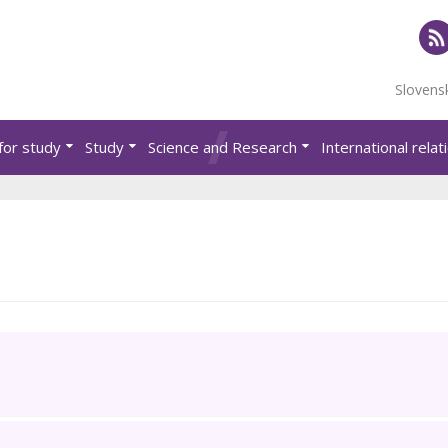
RS
Slovens
for study
Study
Science and Research
International relat