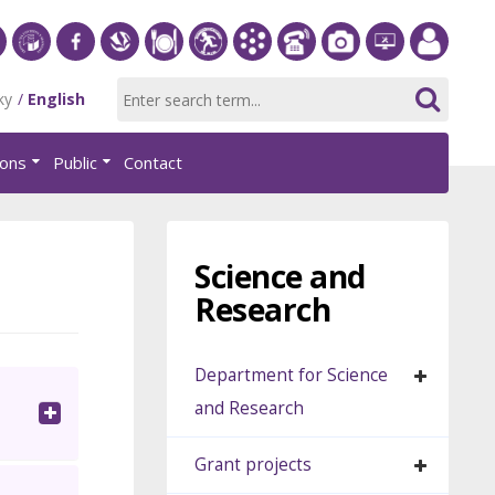
S
University
Facebook
Slovak
Dining
Student
Academic
Phone
Gallery
Helpdesk
Employee
ky
English
of
Economic
Parliament
Information
List
EUBA
portal
Economics
Library
FHI
System
ions
Public
Contact
in
AiS2
Bratislava
Science and
Research
Department for Science
and Research
Grant projects