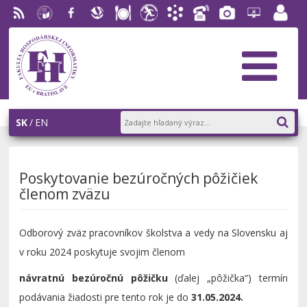
RSS
EU v
Facebook
Slovenská
Stravovanie
Študentský
Akademický
Telefónny
Fotogaléria
Helpdesk
Zamest
Bratislave
ekonomická
parlament
informačný
zoznam
portál
knižnica
FHI
systém
AiS2
SK
EN
Poskytovanie bezúročných pôžičiek
členom zväzu
Odborový zväz pracovníkov školstva a vedy na Slovensku aj
v roku 2024 poskytuje svojim členom
návratnú bezúročnú pôžičku
(ďalej „pôžička“) termín
podávania žiadosti pre tento rok je do
31.05.2024.