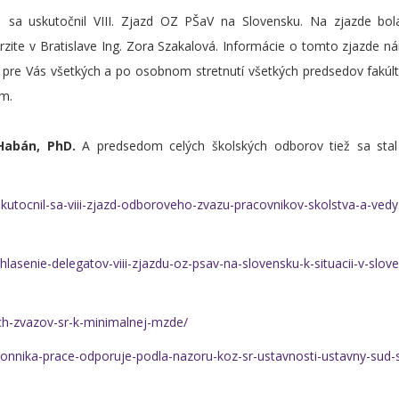
 sa uskutočnil VIII. Zjazd OZ PŠaV na Slovensku. Na zjazde bol
ite v Bratislave Ing. Zora Szakalová. Informácie o tomto zjazde n
 aj pre Vás všetkých a po osobnom stretnutí všetkých predsedov fakú
ím.
Habán, PhD.
A predsedom celých školských odborov tiež sa stal
kutocnil-sa-viii-zjazd-odboroveho-zvazu-pracovnikov-skolstva-a-vedy
hlasenie-delegatov-viii-zjazdu-oz-psav-na-slovensku-k-situacii-v-slo
ch-zvazov-sr-k-minimalnej-mzde/
akonnika-prace-odporuje-podla-nazoru-koz-sr-ustavnosti-ustavny-sud-