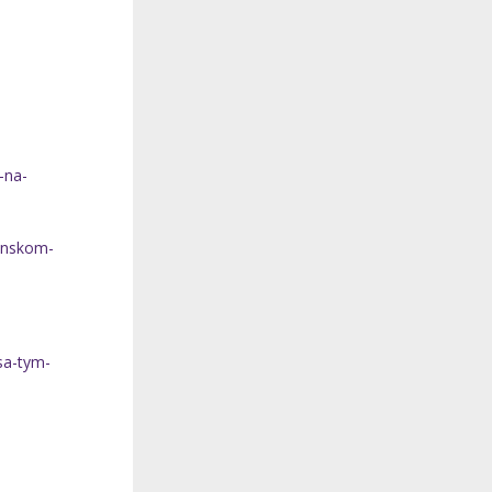
-na-
venskom-
sa-tym-