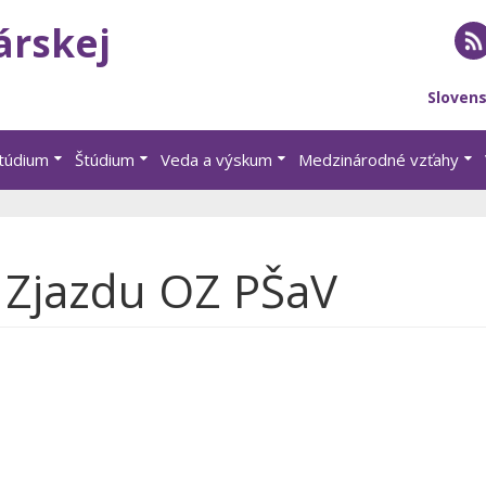
árskej
RS
Sloven
štúdium
Štúdium
Veda a výskum
Medzinárodné vzťahy
. Zjazdu OZ PŠaV