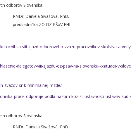
kých odborov Slovenska.
niela Sivašová, PhD.
OZ PŠaV FHI
kutocnil-sa-viii-zjazd-odboroveho-zvazu-pracovnikov-skolstva-a-vedy
hlasenie-delegatov-viii-zjazdu-oz-psav-na-slovensku-k-situacii-v-slo
ch-zvazov-sr-k-minimalnej-mzde/
akonnika-prace-odporuje-podla-nazoru-koz-sr-ustavnosti-ustavny-sud-
kých odborov Slovenska.
niela Sivašová, PhD.