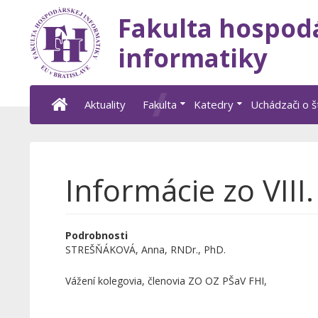
Fakulta hospod
informatiky
Aktuality
Fakulta
Katedry
Uchádzači o 
Informácie zo VIII
Podrobnosti
STREŠŇÁKOVÁ, Anna, RNDr., PhD.
Vážení kolegovia, členovia ZO OZ PŠaV FHI,