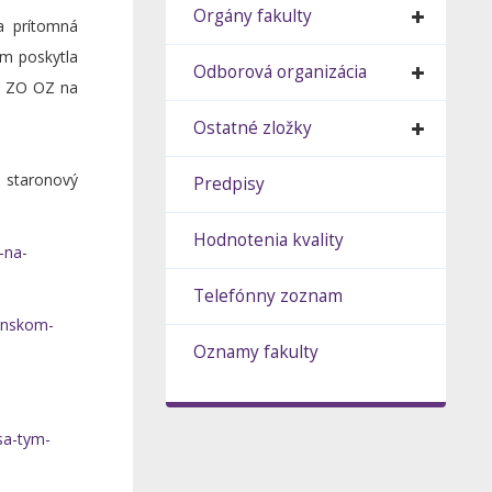
Orgány fakulty
a prítomná
ám poskytla
Odborová organizácia
lt ZO OZ na
Ostatné zložky
 staronový
Predpisy
Hodnotenia kvality
-na-
Telefónny zoznam
venskom-
Oznamy fakulty
sa-tym-