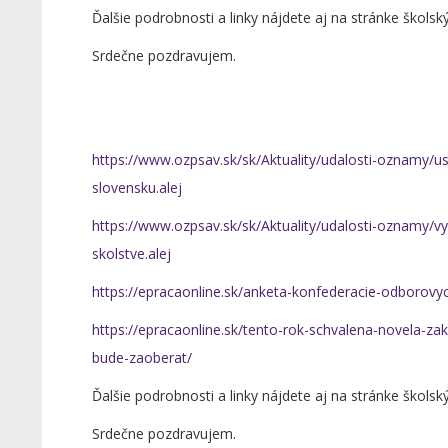
Ďalšie podrobnosti a linky nájdete aj na stránke škols
Srdečne pozdravujem. RNDr. Da
predsedníčka ZO 
https://www.ozpsav.sk/sk/Aktuality/udalosti-oznamy/us
slovensku.alej
https://www.ozpsav.sk/sk/Aktuality/udalosti-oznamy/vy
skolstve.alej
https://epracaonline.sk/anketa-konfederacie-odborovy
https://epracaonline.sk/tento-rok-schvalena-novela-z
bude-zaoberat/
Ďalšie podrobnosti a linky nájdete aj na stránke škols
Srdečne pozdravujem. RNDr. Da