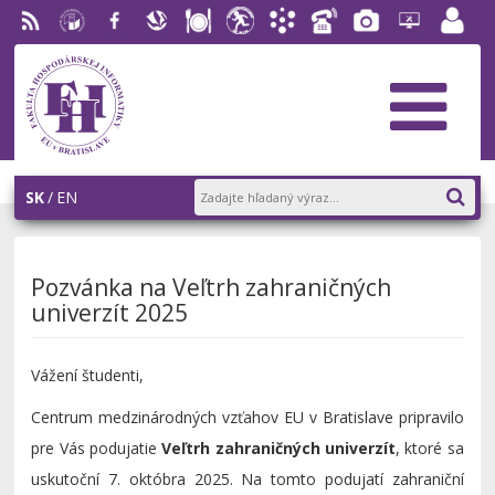
RSS
EU v
Facebook
Slovenská
Stravovanie
Študentský
Akademický
Telefónny
Fotogaléria
Helpdesk
Zamest
Bratislave
ekonomická
parlament
informačný
zoznam
portál
knižnica
FHI
systém
AiS2
SK
EN
Pozvánka na Veľtrh zahraničných
univerzít 2025
Vážení študenti,
Centrum medzinárodných vzťahov EU v Bratislave pripravilo
pre Vás podujatie
Veľtrh zahraničných univerzít
, ktoré sa
uskutoční 7. októbra 2025. Na tomto podujatí zahraniční