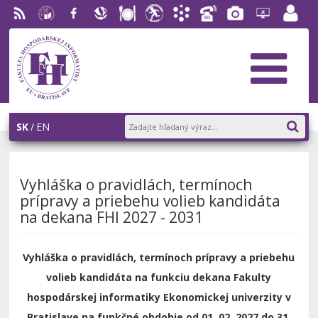
RSS
EU v
Facebook
Slovenská
Stravovanie
Študentský
Akademický
Telefónny
Fotogaléria
Helpdesk
Zamest
Bratislave
ekonomická
parlament
informačný
zoznam
portál
knižnica
FHI
systém
AiS2
SK
EN
Vyhláška o pravidlách, termínoch
prípravy a priebehu volieb kandidáta
na dekana FHI 2027 - 2031
Vyhláška o pravidlách, termínoch prípravy a priebehu
volieb kandidáta na funkciu dekana Fakulty
hospodárskej informatiky Ekonomickej univerzity v
Bratislave na funkčné obdobie
od 01. 02. 2027 do 31.