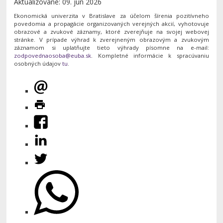
Aktualizované: 09. jún 2026
Ekonomická univerzita v Bratislave za účelom šírenia pozitívneho
povedomia a propagácie organizovaných verejných akcií, vyhotovuje
obrazové a zvukové záznamy, ktoré zverejňuje na svojej webovej
stránke. V prípade výhrad k zverejneným obrazovým a zvukovým
záznamom si uplatňujte tieto výhrady písomne na e-mail:
. Kompletné informácie k spracúvaniu
osobných údajov
tu
.