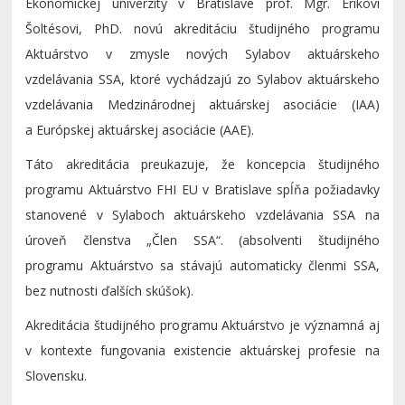
Ekonomickej univerzity v Bratislave prof. Mgr. Erikovi
Šoltésovi, PhD. novú akreditáciu študijného programu
Aktuárstvo v zmysle nových Sylabov aktuárskeho
vzdelávania SSA, ktoré vychádzajú zo Sylabov aktuárskeho
vzdelávania Medzinárodnej aktuárskej asociácie (IAA)
a Európskej aktuárskej asociácie (AAE).
Táto akreditácia preukazuje, že koncepcia študijného
programu Aktuárstvo FHI EU v Bratislave spĺňa požiadavky
stanovené v Sylaboch aktuárskeho vzdelávania SSA na
úroveň členstva „Člen SSA“. (absolventi študijného
programu Aktuárstvo sa stávajú automaticky členmi SSA,
bez nutnosti ďalších skúšok).
Akreditácia študijného programu Aktuárstvo je významná aj
v kontexte fungovania existencie aktuárskej profesie na
Slovensku.