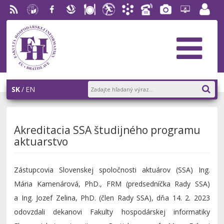
RSS
EU v
Facebook
Slovenská
Stravovanie
Študentský
Akademický
Telefónny
Fotogaléria
Helpdesk
Zamest
Bratislave
ekonomická
parlament
informačný
zoznam
portál
knižnica
FHI
systém
AiS2
SK
EN
Akreditacia SSA študijného programu
aktuarstvo
Zástupcovia Slovenskej spoločnosti aktuárov (SSA) Ing.
Mária Kamenárová, PhD., FRM (predsedníčka Rady SSA)
a Ing. Jozef Zelina, PhD. (člen Rady SSA), dňa 14. 2. 2023
odovzdali dekanovi Fakulty hospodárskej informatiky