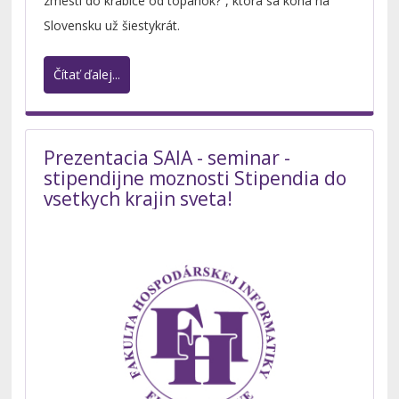
zmestí do krabice od topánok?“, ktorá sa koná na
Slovensku už šiestykrát.
Čítať ďalej...
Prezentacia SAIA - seminar -
stipendijne moznosti Stipendia do
vsetkych krajin sveta!