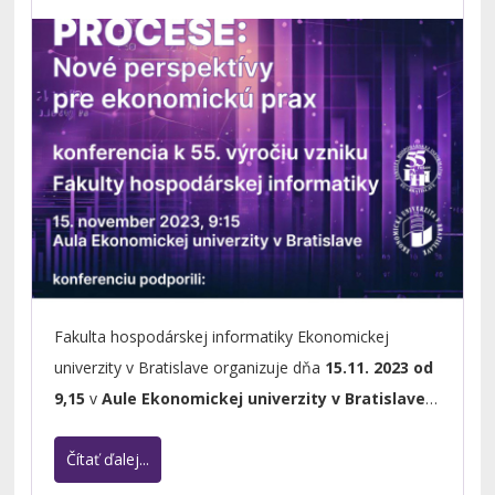
Fakulta hospodárskej informatiky Ekonomickej
univerzity v Bratislave organizuje dňa
15.11. 2023 od
9,15
v
Aule Ekonomickej univerzity v Bratislave
konferenciu pod názvom
Sila dát v rozhodovacom
Čítať ďalej...
procese: Nové perspektívy pre ekonomickú prax.