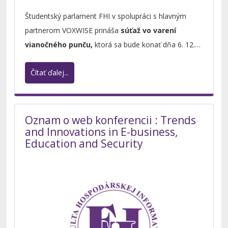
Študentský parlament FHI v spolupráci s hlavným
partnerom VOXWISE prináša
súťaž vo varení
vianočného punču,
ktorá sa bude konať dňa 6. 12.
2023 cez obednú prestávku na 7. poschodí FHI.
Čítať ďalej...
Oznam o web konferencii : Trends
and Innovations in E-business,
Education and Security