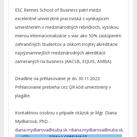
ESC Rennes School of Business patrí medzi
excelentné univerzitné pracoviská s vynikajúcim
umiestnením v medzinárodných rebríčkoch, vysokou
mierou internacionalizácie s viac ako 50% zastúpením
zahraničných študentov a ziskom trojitej akreditácie
najvýznamnejších medzinárodných akreditácií
zameraných na business (AACSB, EQUIS, AMBA).
Deadline na prihlasovanie je do 30.11.2023.
Prihlasovanie prebieha cez QR kód umiestnený v
plagáte.
Kontaktnou osobou v prípade otázok je Mgr. Diana
Mydliarová, PhD. -
diana.mydliarova@euba.sk
.>
diana.mydliarova@euba.sk
.