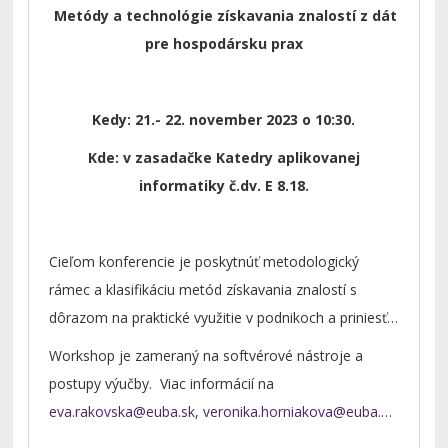
Metódy a technológie získavania znalostí z dát
pre hospodársku prax
Kedy: 21.- 22. november 2023 o 10:30.
Kde: v zasadačke Katedry aplikovanej
informatiky č.dv. E 8.18.
Cieľom konferencie je poskytnúť metodologický
rámec a klasifikáciu metód získavania znalostí s
dôrazom na praktické využitie v podnikoch a priniesť
nové pohľady na výučbu týchto metód.
Workshop je zameraný na softvérové nástroje a
postupy výučby. Viac informácií na
,
a v
Pozvánke na konferenciu
.