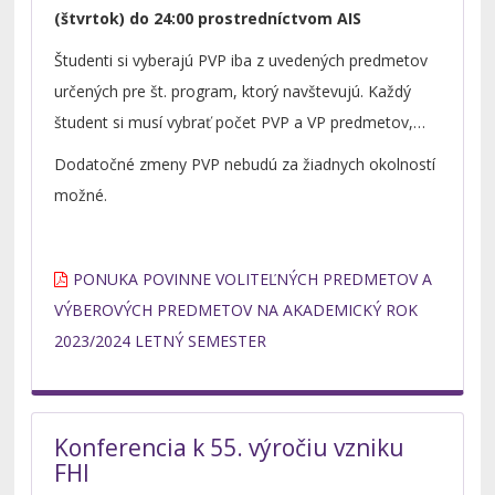
(štvrtok) do 24:00 prostredníctvom AIS
Študenti si vyberajú PVP iba z uvedených predmetov
určených pre št. program, ktorý navštevujú. Každý
študent si musí vybrať počet PVP a VP predmetov,
ktorý mu podľa jeho študijného programu prislúcha
Dodatočné zmeny PVP nebudú za žiadnych okolností
na letný semester. Predmety budú otvorené pri
možné.
nahlásenom počte min 15 študentov. Ak sa na
predmet neprihlási dostatočný počet študentov,
študenti budú preradení na iný povinne voliteľný
PONUKA POVINNE VOLITEĽNÝCH PREDMETOV A
predmet, kde táto podmienka je splnená. Výberové
VÝBEROVÝCH PREDMETOV NA AKADEMICKÝ ROK
predmety sú odporúčané. Výberový predmet
2023/2024 LETNÝ SEMESTER
univerzity je ktorýkoľvek predmet EU a v prípade
výberu je nutné dohodnúť si účasť na ňom na
príslušnej katedre, ktorá ho poskytuje. V prípade
Konferencia k 55. výročiu vzniku
odporúčaných výberových predmetov si netreba nič
FHI
dohodnúť, tam je vytvorená dostatočná kapacita.