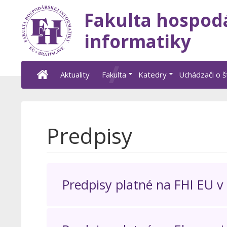
Fakulta hospod
informatiky
Aktuality
Fakulta
Katedry
Uchádzači o 
Predpisy
Predpisy platné na FHI EU v 
Vnútorný predpis FHI EU v Bratislave č. A/1