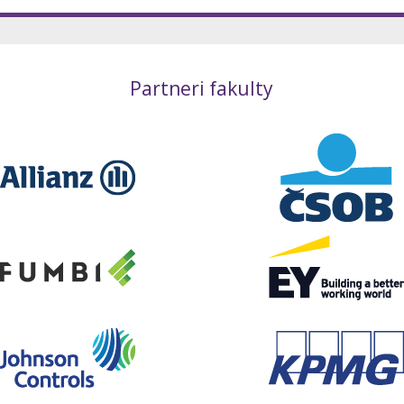
/2025
Ďalšie podmienky prijatia na štúdium študijných prog
odárskej informatiky Ekonomickej univerzity v Bratislave na
Partneri fakulty
/2023
Spoločný organizačný a rokovací poriadok subodborov
jnom odbore ekonómia a manažment na FHI EU v Bratislave
/2025
Ďalšie podmienky prijatia na štúdium študijných prog
ulte hospodárskej informatiky
Ekonomickej univerzity v Brati
1/2024