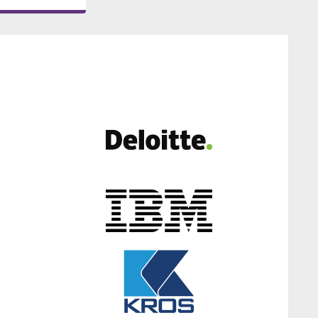
ramov
ých
ramov
slave