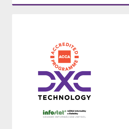
2 a č. 3
Vnútorný predpis FHI EU v Bratislave č. B/3
tretieho stupňa štúdia na Fakulte hosp
akademický rok 2026/2027
Vnútorný predpis FHI EU v Bratislave č. B/2
komisií doktorandského štúdia v študi
Vnútorný predpis FHI EU v Bratislave č. B/2
prvého a druhého stupňa štúdia na Fak
na akademický rok 2026/2027
Príkaz dekana FHI EU v Bratislave č. 