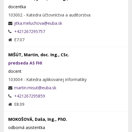
docentka
103002 - Katedra účtovníctva a audítorstva
+421267295757
E7.07
MIŠÚT, Martin, doc. Ing., CSc.
predseda AS FHI
docent
103004 - Katedra aplikovanej informatiky
+421267295859
E8.09
MOKOŠOVÁ, Daša, Ing., PhD.
odborná asistentka