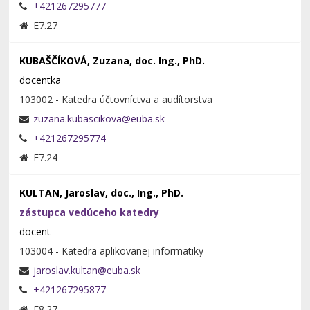
+421267295777
E7.27
KUBAŠČÍKOVÁ, Zuzana, doc. Ing., PhD.
docentka
103002 - Katedra účtovníctva a audítorstva
+421267295774
E7.24
KULTAN, Jaroslav, doc., Ing., PhD.
zástupca vedúceho katedry
docent
103004 - Katedra aplikovanej informatiky
+421267295877
E8.27