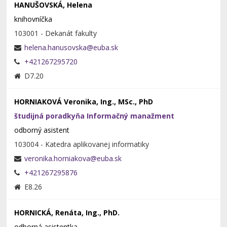
HANUŠOVSKÁ, Helena
knihovníčka
103001 - Dekanát fakulty
+421267295720
D7.20
HORNIAKOVÁ Veronika, Ing., MSc., PhD
študijná poradkyňa Informačný manažment
odborný asistent
103004 - Katedra aplikovanej informatiky
+421267295876
E8.26
HORNICKÁ, Renáta, Ing., PhD.
odborná asistentka