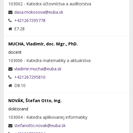
103002 - Katedra účtovníctva a audítorstva
+421267295778
E7.28
MUCHA, Vladimír, doc. Mgr., PhD.
docent
103006 - Katedra matematiky a aktuárstva
+421267295810
D8.10
NOVÁK, Štefan Otto, Ing.
doktorand
103004 - Katedra aplikovanej informatiky