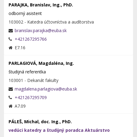
PARAJKA, Branislav, Ing., PhD.
odborný asistent
103002 - Katedra účtovníctva a audítorstva
+421267295766
E7.16
PARLAGIOVÁ, Magdaléna, Ing.
študijná referentka
103001 - Dekanát fakulty
+421267295709
A7.09
PÁLEŠ, Michal, doc. Ing., PhD.
vedúci katedry a študijný poradca Aktuárstvo