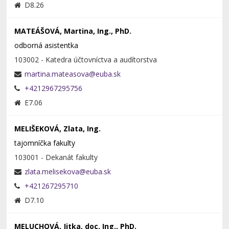
D8.26
MATEÁŠOVÁ, Martina, Ing., PhD.
odborná asistentka
103002 - Katedra účtovníctva a audítorstva
+4212967295756
E7.06
MELIŠEKOVÁ, Zlata, Ing.
tajomníčka fakulty
103001 - Dekanát fakulty
+421267295710
D7.10
MELUCHOVÁ, Jitka, doc. Ing., PhD.