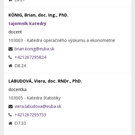
KÖNIG, Brian, doc. Ing., PhD.
tajomník katedry
docent
103003 - Katedra operačného výskumu a ekonometrie
+421267295824
D8.24
LABUDOVÁ, Viera, doc. RNDr., PhD.
docentka
103005 - Katedra štatistiky
+421267295733
D7.33