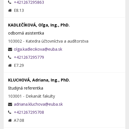
+421267295863
E8.13
KADLEČÍKOVÁ, Oľga, Ing., PhD.
odborná asistentka
103002 - Katedra účtovníctva a audítorstva
+421267295779
E7.29
KLUCHOVÁ, Adriana, Ing., PhD.
študijná referentka
103001 - Dekanát fakulty
+421267295708
A7.08