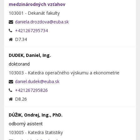
medzinárodných vzťahov
103001 - Dekanát fakulty
+421267295734
D7.34
DUDEK, Daniel, Ing.
doktorand
103003 - Katedra operačného výskumu a ekonometrie
+421267295826
D8.26
DÚŽIK, Ondrej, Ing., PhD.
odborný asistent
103005 - Katedra štatistiky