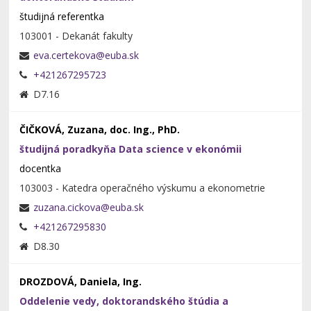
študijná referentka
103001 - Dekanát fakulty
+421267295723
D7.16
ČIČKOVÁ, Zuzana, doc. Ing., PhD.
študijná poradkyňa Data science v ekonómii
docentka
103003 - Katedra operačného výskumu a ekonometrie
+421267295830
D8.30
DROZDOVÁ, Daniela, Ing.
Oddelenie vedy, doktorandského štúdia a