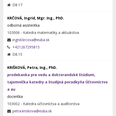
D8.17
KRČOVÁ, Ingrid, Mgr. Ing., PhD.
odborná asistentka
103006 - Katedra matematiky a aktuárstva
+421267295815
D8.15
KRIŠKOVÁ, Petra, Ing., PhD.
prodekanka pre vedu a doktorandské štúdium,
tajomníčka katedry a študijná poradkyňa Účtovníctvo
a au
docentka
103002 - Katedra účtovníctva a audítorstva