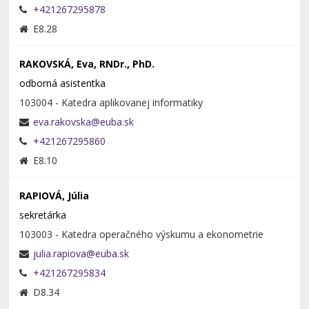
+421267295878
E8.28
RAKOVSKÁ, Eva, RNDr., PhD.
odborná asistentka
103004 - Katedra aplikovanej informatiky
+421267295860
E8.10
RAPIOVÁ, Júlia
sekretárka
103003 - Katedra operačného výskumu a ekonometrie
+421267295834
D8.34