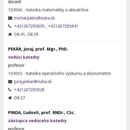
docent
103006 - Katedra matematiky a aktuárstva
+421267295839
, +421267295841
D8.41, D8.39
PEKÁR, Juraj, prof. Mgr., PhD.
vedúci katedry
profesor
103003 - Katedra operačného výskumu a ekonometrie
+421267295828
D8.27
PINDA, Ľudovít, prof. RNDr., CSc.
zástupca vedúceho katedry
profesor