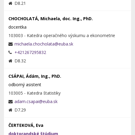
D8.21
CHOCHOLATÁ, Michaela, doc. Ing., PhD.
docentka
103003 - Katedra operačného výskumu a ekonometrie
+421267295832
D8.32
CSÁPAI, Ádám, Ing., PhD.
odborný asistent
103005 - Katedra štatistiky
D7.29
ČERTEKOVÁ, Eva
doktorandské štúdium