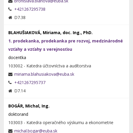
+421267295738
D7.38
BLAHUŠIAKOVÁ, Miriama, doc. Ing., PhD.
1. prodekanka, prodekanka pre rozvoj, medzinárodné
vzťahy a vzťahy s verejnosťou
docentka
103002 - Katedra účtovníctva a audítorstva
+421267295737
D7.14
BOGÁR, Michal, Ing.
doktorand
103003 - Katedra operačného výskumu a ekonometrie