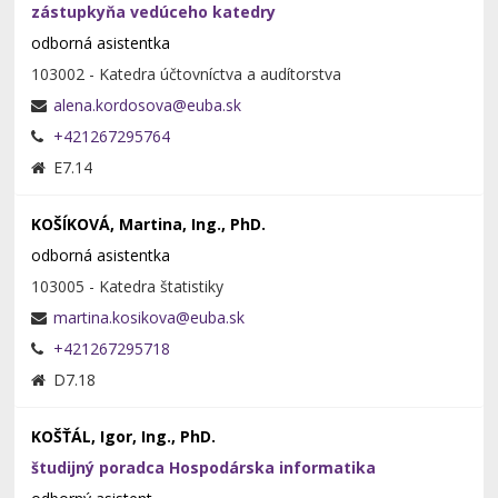
zástupkyňa vedúceho katedry
odborná asistentka
103002 - Katedra účtovníctva a audítorstva
+421267295764
E7.14
KOŠÍKOVÁ, Martina, Ing., PhD.
odborná asistentka
103005 - Katedra štatistiky
+421267295718
D7.18
KOŠŤÁL, Igor, Ing., PhD.
študijný poradca Hospodárska informatika