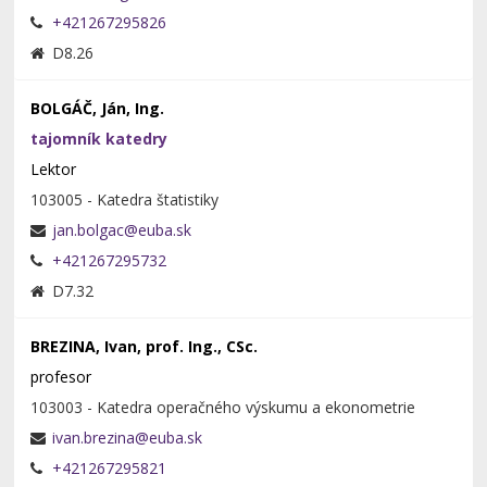
+421267295826
D8.26
BOLGÁČ, Ján, Ing.
tajomník katedry
Lektor
103005 - Katedra štatistiky
+421267295732
D7.32
BREZINA, Ivan, prof. Ing., CSc.
profesor
103003 - Katedra operačného výskumu a ekonometrie
+421267295821