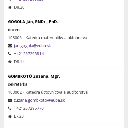
D8.20
GOGOLA Ján, RNDr., PhD.
docent
103006 - Katedra matematiky a aktuárstva
+421267295814
D8.14
GOMBKÖTŐ Zuzana, Mgr.
sekretárka
103002 - Katedra účtovníctva a audítorstva
+421267295770
E7.20