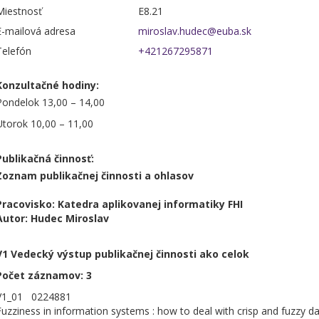
Miestnosť
E8.21
E-mailová adresa
Telefón
+421267295871
Konzultačné hodiny:
Pondelok 13,00 – 14,00
Utorok 10,00 – 11,00
Publikačná činnosť:
Zoznam publikačnej činnosti a ohlasov
Pracovisko: Katedra aplikovanej informatiky FHI
Autor: Hudec Miroslav
V1 Vedecký výstup publikačnej činnosti ako celok
Počet záznamov: 3
V1_01 0224881
Fuzziness in information systems : how to deal with crisp and fuzzy da