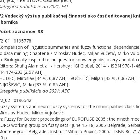
AH] (ed.) - KRISTOVÁ, Gabriela (rec.)]
Kategória publikácie do 2021: FAI
V2 Vedecký výstup publikačnej činnosti ako časť editovanej kn
zborníka
Počet záznamov: 38
V2_01 0195778
Comparison of linguistic summaries and fuzzy functional dependencie
to data mining. Chapter 8 / Miroslav Hudec, Miljan Vučetić, Mirko Vujo
In: Biologically-inspired techniques for knowledge discovery and data 
Editors: Shafiq Alam et al. - Hershey : IGI Global, 2014. - ISBN 978-1-
- P. 174-203 [2,57 AH].
[HUDEC, Miroslav [34 %, 0,87 AH] - VUČETIĆ, Miljan [33 %, 0,85 AH] -
VUJOŠEVIĆ, Mirko [33 %, 0,85 AH]]
Kategória publikácie do 2021: AEC
V2_02 0196542
Fuzzy systems and neuro-fuzzy systems for the municipalities classific
Miroslav Hudec, Mirko Vujošević.
In: Fuzzy for Better : proceedings of EUROFUSE 2005 : the nineth mee
EURO working group on fuzzy sets : June 15-18, 2005 Belgrade, Serbi
Montenegro. - Belgrade : Institut "Mihajlo Pupin", 2005. - ISBN 86-717
10 p.