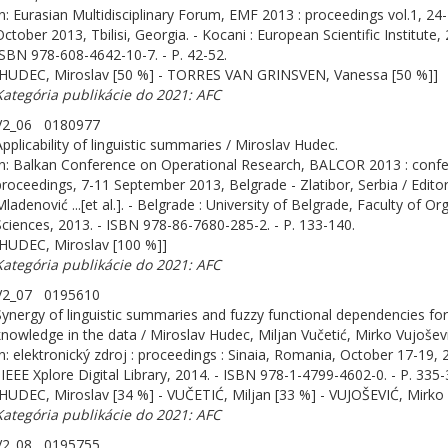
In: Eurasian Multidisciplinary Forum, EMF 2013 : proceedings vol.1, 24
ctober 2013, Tbilisi, Georgia. - Kocani : European Scientific Institute, 
ISBN 978-608-4642-10-7. - P. 42-52.
[HUDEC, Miroslav [50 %] - TORRES VAN GRINSVEN, Vanessa [50 %]]
Kategória publikácie do 2021: AFC
V2_06 0180977
Applicability of linguistic summaries / Miroslav Hudec.
In: Balkan Conference on Operational Research, BALCOR 2013 : conf
proceedings, 7-11 September 2013, Belgrade - Zlatibor, Serbia / Edit
ladenović ...[et al.]. - Belgrade : University of Belgrade, Faculty of Or
Sciences, 2013. - ISBN 978-86-7680-285-2. - P. 133-140.
[HUDEC, Miroslav [100 %]]
Kategória publikácie do 2021: AFC
V2_07 0195610
Synergy of linguistic summaries and fuzzy functional dependencies fo
knowledge in the data / Miroslav Hudec, Miljan Vučetić, Mirko Vujoševi
In: elektronický zdroj : proceedings : Sinaia, Romania, October 17-19, 201
: IEEE Xplore Digital Library, 2014. - ISBN 978-1-4799-4602-0. - P. 335-
[HUDEC, Miroslav [34 %] - VUČETIĆ, Miljan [33 %] - VUJOŠEVIĆ, Mirko 
Kategória publikácie do 2021: AFC
V2_08 0195755