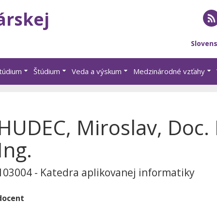
árskej
RS
Sloven
štúdium
Štúdium
Veda a výskum
Medzinárodné vzťahy
HUDEC, Miroslav, Doc. 
Ing.
103004 - Katedra aplikovanej informatiky
docent