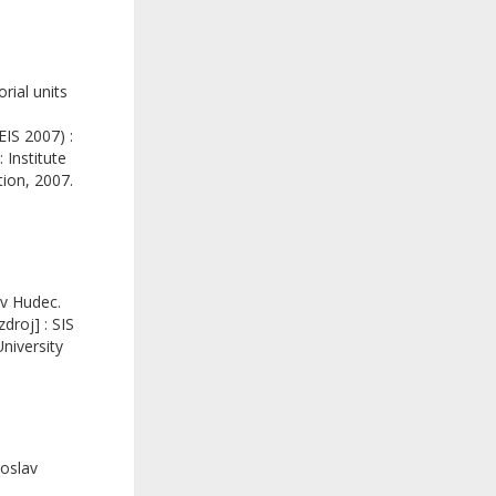
rial units
EIS 2007) :
 Institute
ion, 2007.
av Hudec.
zdroj] : SIS
niversity
roslav