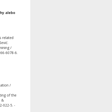
ihy alebo
s related
šević.
mining /
4666-6078-6.
ation /
ting of the
a &
2-022-5. -