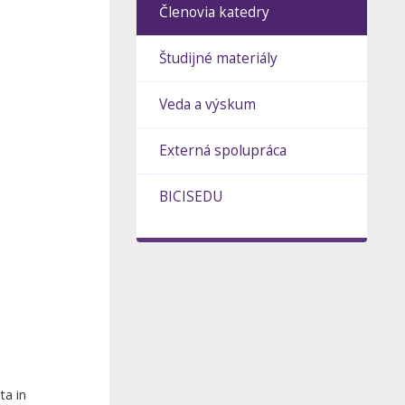
Členovia katedry
Študijné materiály
Veda a výskum
Externá spolupráca
BICISEDU
ta in