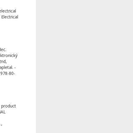
lectrical
Electrical
dec.
ktronický
2nd,
pletal. -
 978-80-
 product
NAL
.,