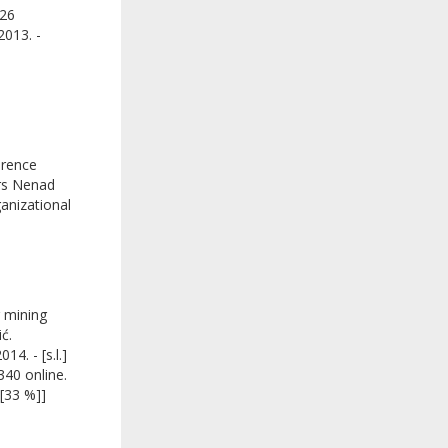
-26
2013. -
erence
ors Nenad
ganizational
r mining
ć.
4. - [s.l.]
340 online.
[33 %]]