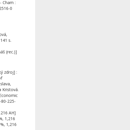
 - Cham :
42516-0
ová,
141 s.
š (rec.)]
ý zdroj] :
of
slava,
a Kristová.
f Economic
8-80-225-
1,216 AH]
%, 1,216
 %, 1,216