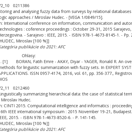
V2_10 0211386
Storing and analysing fuzzy data from surveys by relational databases
logic approaches / Miroslav Hudec. - [VEGA 1/0849/15].
In: International conference on information, communication and aut
technologies : coference proceedings : October 29-31, 2015 Sarajevo
Herzegovina. - Sarajevo : IEEE, 2015. - ISBN 978-1-4673-8145-1. - Pp. 
[HUDEC, Miroslav [100 %]]
Kategória publikácie do 2021: AFC
Ohlasy:
1. [1] BORAN, Fatih Emre - AKAY, Diyar - YAGER, Ronald R. An ove
methods for linguistic summarization with fuzzy sets. In EXPERT SY
APPLICATIONS. ISSN 0957-4174, 2016, vol. 61, pp. 356-377., Registro
WOS
V2_11 0212460
inguistically summarizing hierarchical data: the case of statistical terri
/ Miroslav Hudec.
In: CINTI 2015. Computational intelligence and informatics : proceedin
16th IEEE international symposium : 2015 November 19-21, Budapest.
IEEE, 2015. - ISBN 978-1-4673-8520-6. - P. 141-145.
[HUDEC, Miroslav [100 %]]
Kategória publikácie do 2021: AFC