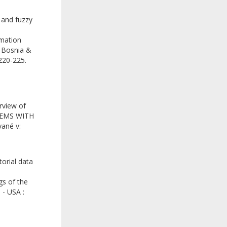
 and fuzzy
omation
, Bosnia &
220-225.
rview of
STEMS WITH
vané v:
torial data
gs of the
 - USA :