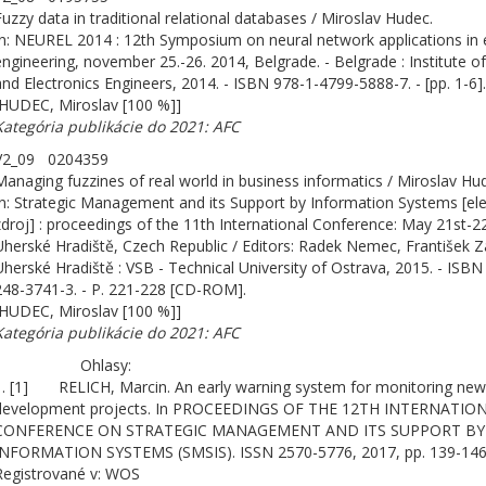
Fuzzy data in traditional relational databases / Miroslav Hudec.
In: NEUREL 2014 : 12th Symposium on neural network applications in e
engineering, november 25.-26. 2014, Belgrade. - Belgrade : Institute of 
and Electronics Engineers, 2014. - ISBN 978-1-4799-5888-7. - [pp. 1-6].
[HUDEC, Miroslav [100 %]]
Kategória publikácie do 2021: AFC
V2_09 0204359
Managing fuzzines of real world in business informatics / Miroslav Hu
In: Strategic Management and its Support by Information Systems [ele
zdroj] : proceedings of the 11th International Conference: May 21st-2
Uherské Hradiště, Czech Republic / Editors: Radek Nemec, František Za
Uherské Hradiště : VSB - Technical University of Ostrava, 2015. - ISBN
248-3741-3. - P. 221-228 [CD-ROM].
[HUDEC, Miroslav [100 %]]
Kategória publikácie do 2021: AFC
Ohlasy:
1. [1] RELICH, Marcin. An early warning system for monitoring new
development projects. In PROCEEDINGS OF THE 12TH INTERNATIO
CONFERENCE ON STRATEGIC MANAGEMENT AND ITS SUPPORT BY
INFORMATION SYSTEMS (SMSIS). ISSN 2570-5776, 2017, pp. 139-146
Registrované v: WOS