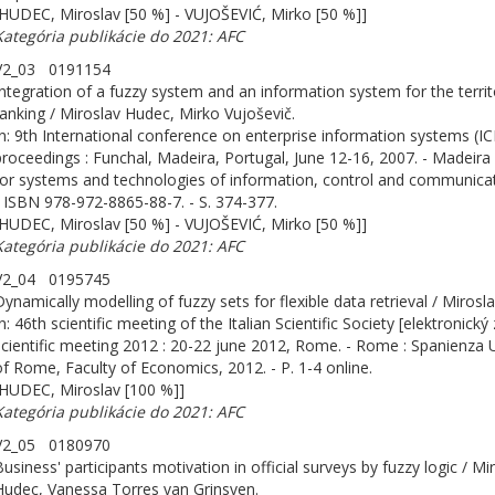
[HUDEC, Miroslav [50 %] - VUJOŠEVIĆ, Mirko [50 %]]
Kategória publikácie do 2021: AFC
V2_03 0191154
Integration of a fuzzy system and an information system for the territo
ranking / Miroslav Hudec, Mirko Vujoševič.
In: 9th International conference on enterprise information systems (IC
proceedings : Funchal, Madeira, Portugal, June 12-16, 2007. - Madeira :
for systems and technologies of information, control and communicat
- ISBN 978-972-8865-88-7. - S. 374-377.
[HUDEC, Miroslav [50 %] - VUJOŠEVIĆ, Mirko [50 %]]
Kategória publikácie do 2021: AFC
V2_04 0195745
Dynamically modelling of fuzzy sets for flexible data retrieval / Mirosl
n: 46th scientific meeting of the Italian Scientific Society [elektronický 
scientific meeting 2012 : 20-22 june 2012, Rome. - Rome : Spanienza U
of Rome, Faculty of Economics, 2012. - P. 1-4 online.
[HUDEC, Miroslav [100 %]]
Kategória publikácie do 2021: AFC
V2_05 0180970
Business' participants motivation in official surveys by fuzzy logic / Mi
Hudec, Vanessa Torres van Grinsven.