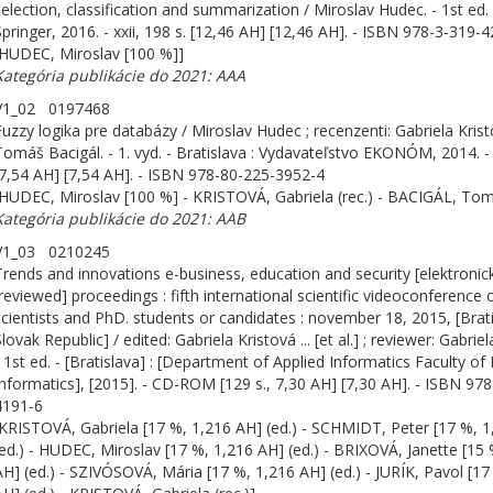
selection, classification and summarization / Miroslav Hudec. - 1st ed.
Springer, 2016. - xxii, 198 s. [12,46 AH] [12,46 AH]. - ISBN 978-3-319-
[HUDEC, Miroslav [100 %]]
Kategória publikácie do 2021: AAA
V1_02 0197468
Fuzzy logika pre databázy / Miroslav Hudec ; recenzenti: Gabriela Krist
Tomáš Bacigál. - 1. vyd. - Bratislava : Vydavateľstvo EKONÓM, 2014. - 
[7,54 AH] [7,54 AH]. - ISBN 978-80-225-3952-4
[HUDEC, Miroslav [100 %] - KRISTOVÁ, Gabriela (rec.) - BACIGÁL, Tomá
Kategória publikácie do 2021: AAB
V1_03 0210245
Trends and innovations e-business, education and security [elektronick
[reviewed] proceedings : fifth international scientific videoconference 
scientists and PhD. students or candidates : november 18, 2015, [Brati
lovak Republic] / edited: Gabriela Kristová ... [et al.] ; reviewer: Gabriel
- 1st ed. - [Bratislava] : [Department of Applied Informatics Faculty o
Informatics], [2015]. - CD-ROM [129 s., 7,30 AH] [7,30 AH]. - ISBN 97
4191-6
[KRISTOVÁ, Gabriela [17 %, 1,216 AH] (ed.) - SCHMIDT, Peter [17 %, 
(ed.) - HUDEC, Miroslav [17 %, 1,216 AH] (ed.) - BRIXOVÁ, Janette [15 
AH] (ed.) - SZIVÓSOVÁ, Mária [17 %, 1,216 AH] (ed.) - JURÍK, Pavol [17