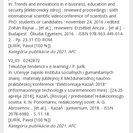
In: Trends and innovations in e-business, education and
security [elektronický zdroj] : reviewed proceedings : sixth
international scientific videoconference of scientists and
PhD. students or candidates : november 24, 2016 / edited:
Zoltán Rajnai ... [et al.] ; reviewers: Erzsébet Ancza ... [et al.]. -
Budapest : Óbudai Egyetem, 2016. - ISBN 978-963-449-014-
2. - Pp. 23-31 CD-ROM.
[JURÍK, Pavol [100 %]]
Kategória publikácie do 2021: AFC
V2_05 0242872
Tekuščije tendencii v e-learning / P. Jurík.
In: Učenyje zapiski Instituta sociaľnych i gumanitarnych
znanij : materialy Jubilejnoj X Meždunarodnoj naučno-
praktičeskoj konferencii "Elektronnaja Kazaň 2018"
(Informacionnyje technologii v sovremennom mire) : [24-25
aprelja 2018], Kazaň, [Rossija] / predsedateľ redakcionnogo
soveta: K. N. Ponomarev, redakcionnyj sovet: A. G.
Abrosimov ... [et al.]. - Kazaň : Juniversum, 2018. - ISSN
2078-6980. - S. 11-18.
[JURÍK, Pavol [100 %]]
Kategória publikácie do 2021: AFC