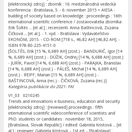
[elektronický zdroj] : zborník : 16. medzinárodná vedecká
konferencia : Bratislava, 5. - 6. november 2015 = AIESA -
building of society based on knowledge : proceedings : 16th
international scientific conference / zostavovatelia zborníka:
Erik Šoltés ... [et al.] ; recenzenti: Anna Baštincová, Zuzana
Čičková ... [et al.]. - 1. vyd. - Bratislava : Vydavateľstvo
EKONÓM, 2015. - CD-ROM [718 s., 46,82 AH] [46,82 AH]. -
ISBN 978-80-225-4151-0
[ŠOLTÉS, Erik [15 %, 6,689 AH] (zost.) - BANDURIČ, Igor [14
%, 6,689 AH] (zost.) - DÚŽIK, Ondrej [14 %, 6,688 AH] (zost.)
- JURÍK, Pavol [14 %, 6,688 AH] (zost.) - PARAJKA, Branislav
[14 %, 6,688 AH] (zost.) - PÁLEŠ, Michal [14 %, 6,689 AH]
(zost.) - REIFF, Marian [15 %, 6,689 AH] (zost.) -
BAŠTINCOVÁ, Anna (rec.) - ČIČKOVÁ, Zuzana (rec.)]
Kategória publikácie do 2021: FAI
V1_03 0210245
Trends and innovations e-business, education and security
[elektronický zdroj] : [reviewed] proceedings : fifth
international scientific videoconference of scientists and
PhD. students or candidates : november 18, 2015,
[Bratislava, Slovak Republic] / edited: Gabriela Kristová ... [et
al.] ; reviewer: Gabriela Kristová. - 1st ed. - [Bratislava] :