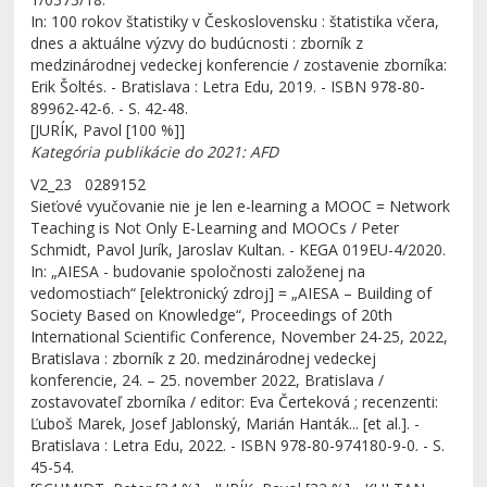
In: 100 rokov štatistiky v Československu : štatistika včera,
dnes a aktuálne výzvy do budúcnosti : zborník z
medzinárodnej vedeckej konferencie / zostavenie zborníka:
Erik Šoltés. - Bratislava : Letra Edu, 2019. - ISBN 978-80-
89962-42-6. - S. 42-48.
[JURÍK, Pavol [100 %]]
Kategória publikácie do 2021: AFD
V2_23 0289152
Sieťové vyučovanie nie je len e-learning a MOOC = Network
Teaching is Not Only E-Learning and MOOCs / Peter
Schmidt, Pavol Jurík, Jaroslav Kultan. - KEGA 019EU-4/2020.
In: „AIESA - budovanie spoločnosti založenej na
vedomostiach“ [elektronický zdroj] = „AIESA – Building of
Society Based on Knowledge“, Proceedings of 20th
International Scientific Conference, November 24-25, 2022,
Bratislava : zborník z 20. medzinárodnej vedeckej
konferencie, 24. – 25. november 2022, Bratislava /
zostavovateľ zborníka / editor: Eva Čerteková ; recenzenti:
Ľuboš Marek, Josef Jablonský, Marián Hanták... [et al.]. -
Bratislava : Letra Edu, 2022. - ISBN 978-80-974180-9-0. - S.
45-54.