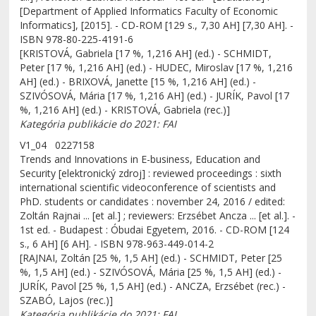
[Department of Applied Informatics Faculty of Economic
Informatics], [2015]. - CD-ROM [129 s., 7,30 AH] [7,30 AH]. -
ISBN 978-80-225-4191-6
[KRISTOVÁ, Gabriela [17 %, 1,216 AH] (ed.) - SCHMIDT,
Peter [17 %, 1,216 AH] (ed.) - HUDEC, Miroslav [17 %, 1,216
AH] (ed.) - BRIXOVÁ, Janette [15 %, 1,216 AH] (ed.) -
SZIVÓSOVÁ, Mária [17 %, 1,216 AH] (ed.) - JURÍK, Pavol [17
%, 1,216 AH] (ed.) - KRISTOVÁ, Gabriela (rec.)]
Kategória publikácie do 2021: FAI
V1_04 0227158
Trends and Innovations in E-business, Education and
Security [elektronický zdroj] : reviewed proceedings : sixth
international scientific videoconference of scientists and
PhD. students or candidates : november 24, 2016 / edited:
Zoltán Rajnai ... [et al.] ; reviewers: Erzsébet Ancza ... [et al.]. -
1st ed. - Budapest : Óbudai Egyetem, 2016. - CD-ROM [124
s., 6 AH] [6 AH]. - ISBN 978-963-449-014-2
[RAJNAI, Zoltán [25 %, 1,5 AH] (ed.) - SCHMIDT, Peter [25
%, 1,5 AH] (ed.) - SZIVÓSOVÁ, Mária [25 %, 1,5 AH] (ed.) -
JURÍK, Pavol [25 %, 1,5 AH] (ed.) - ANCZA, Erzsébet (rec.) -
SZABÓ, Lajos (rec.)]
Kategória publikácie do 2021: FAI