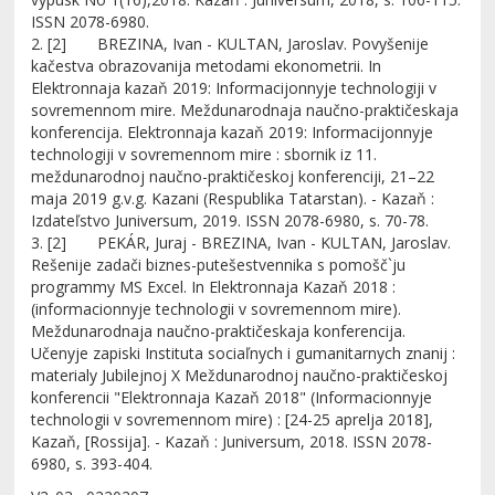
ISSN 2078-6980.
2. [2] BREZINA, Ivan - KULTAN, Jaroslav. Povyšenije
kačestva obrazovanija metodami ekonometrii. In
Elektronnaja kazaň 2019: Informacijonnyje technologiji v
sovremennom mire. Meždunarodnaja naučno-praktičeskaja
konferencija. Elektronnaja kazaň 2019: Informacijonnyje
technologiji v sovremennom mire : sbornik iz 11.
meždunarodnoj naučno-praktičeskoj konferenciji, 21–22
maja 2019 g.v.g. Kazani (Respublika Tatarstan). - Kazaň :
Izdateľstvo Juniversum, 2019. ISSN 2078-6980, s. 70-78.
3. [2] PEKÁR, Juraj - BREZINA, Ivan - KULTAN, Jaroslav.
Rešenije zadači biznes-putešestvennika s pomošč`ju
programmy MS Excel. In Elektronnaja Kazaň 2018 :
(informacionnyje technologii v sovremennom mire).
Meždunarodnaja naučno-praktičeskaja konferencija.
Učenyje zapiski Instituta sociaľnych i gumanitarnych znanij :
materialy Jubilejnoj X Meždunarodnoj naučno-praktičeskoj
konferencii "Elektronnaja Kazaň 2018" (Informacionnyje
technologii v sovremennom mire) : [24-25 aprelja 2018],
Kazaň, [Rossija]. - Kazaň : Juniversum, 2018. ISSN 2078-
6980, s. 393-404.