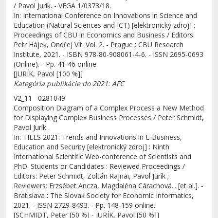
/ Pavol Jurík. - VEGA 1/0373/18.
In: International Conference on Innovations in Science and
Education (Natural Sciences and ICT) [elektronický zdroj] :
Proceedings of CBU in Economics and Business / Editors:
Petr Hájek, Ondřej Vít. Vol. 2. - Prague : CBU Research
Institute, 2021. - ISBN 978-80-908061-4-6. - ISSN 2695-0693
(Online). - Pp. 41-46 online.
[JURÍK, Pavol [100 %]]
Kategória publikácie do 2021: AFC
V2_11 0281049
Composition Diagram of a Complex Process a New Method
for Displaying Complex Business Processes / Peter Schmidt,
Pavol Jurík.
In: TIEES 2021: Trends and Innovations in E-Business,
Education and Security [elektronický zdroj] : Ninth
International Scientific Web-conference of Scientists and
PhD. Students or Candidates : Reviewed Proceedings /
Editors: Peter Schmidt, Zoltán Rajnai, Pavol Jurík ;
Reviewers: Erzsébet Ancza, Magdaléna Cárachová... [et al.]. -
Bratislava : The Slovak Society for Economic Informatics,
2021. - ISSN 2729-8493. - Pp. 148-159 online.
[SCHMIDT, Peter [50 %] - JURÍK, Pavol [50 %]]