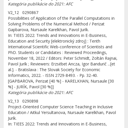
Kategória publikácie do 2021: AFC
V2_12 0290867
Possibilities of Application of the Parallel Computations in
Solving Problems of the Numerical Method / Perizat
Gapbarova, Nursaule Karelkhan, Pavol Jurík.
In: TIEES 2022: Trends and Innovations in E-Business,
Education and Security [elektronický zdroj] : Tenth
International Scientific Web-conference of Scientists and
PhD. Students or Candidates : Reviewed Proceedings,
November 18, 2022 / Editors: Peter Schmidt, Zoltán Rajnai,
Pavol Jurík ; Reviewers: Erzsébet Ancza, Igor Bandurič ...[et
al.]. - Bratislava : The Slovak Society for Economic
Informatics, 2022. - ISSN 2729-8493. - Pp. 32-40.
[GAPBAROVA, Perizat [40 %] - KARELKHAN, Nursaule [30
%] - JURÍK, Pavol [30 %]]
Kategória publikácie do 2021: AFC
V2_13 0290898
Project-Oriented Computer Science Teaching in Inclusive
Education / Aitkul Yersultanova, Nursaule Karelkhan, Pavol
Jurík.
In: TIEES 2022: Trends and Innovations in E-Business,