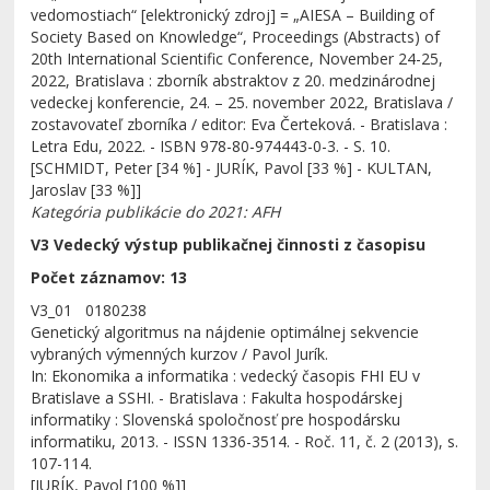
vedomostiach“ [elektronický zdroj] = „AIESA – Building of
Society Based on Knowledge“, Proceedings (Abstracts) of
20th International Scientific Conference, November 24-25,
2022, Bratislava : zborník abstraktov z 20. medzinárodnej
vedeckej konferencie, 24. – 25. november 2022, Bratislava /
zostavovateľ zborníka / editor: Eva Čerteková. - Bratislava :
Letra Edu, 2022. - ISBN 978-80-974443-0-3. - S. 10.
[SCHMIDT, Peter [34 %] - JURÍK, Pavol [33 %] - KULTAN,
Jaroslav [33 %]]
Kategória publikácie do 2021: AFH
V3 Vedecký výstup publikačnej činnosti z časopisu
Počet záznamov: 13
V3_01 0180238
Genetický algoritmus na nájdenie optimálnej sekvencie
vybraných výmenných kurzov / Pavol Jurík.
In: Ekonomika a informatika : vedecký časopis FHI EU v
Bratislave a SSHI. - Bratislava : Fakulta hospodárskej
informatiky : Slovenská spoločnosť pre hospodársku
informatiku, 2013. - ISSN 1336-3514. - Roč. 11, č. 2 (2013), s.
107-114.
[JURÍK, Pavol [100 %]]