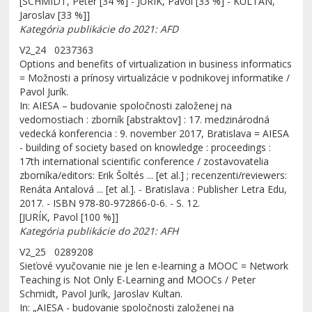
[SCHMIDT, Peter [34 %] - JURÍK, Pavol [33 %] - KULTAN,
Jaroslav [33 %]]
Kategória publikácie do 2021: AFD
V2_24 0237363
Options and benefits of virtualization in business informatics
= Možnosti a prínosy virtualizácie v podnikovej informatike /
Pavol Jurík.
In: AIESA – budovanie spoločnosti založenej na
vedomostiach : zborník [abstraktov] : 17. medzinárodná
vedecká konferencia : 9. november 2017, Bratislava = AIESA
- building of society based on knowledge : proceedings :
17th international scientific conference / zostavovatelia
zborníka/editors: Erik Šoltés ... [et al.] ; recenzenti/reviewers:
Renáta Antalová ... [et al.]. - Bratislava : Publisher Letra Edu,
2017. - ISBN 978-80-972866-0-6. - S. 12.
[JURÍK, Pavol [100 %]]
Kategória publikácie do 2021: AFH
V2_25 0289208
Sieťové vyučovanie nie je len e-learning a MOOC = Network
Teaching is Not Only E-Learning and MOOCs / Peter
Schmidt, Pavol Jurík, Jaroslav Kultan.
In: „AIESA - budovanie spoločnosti založenej na