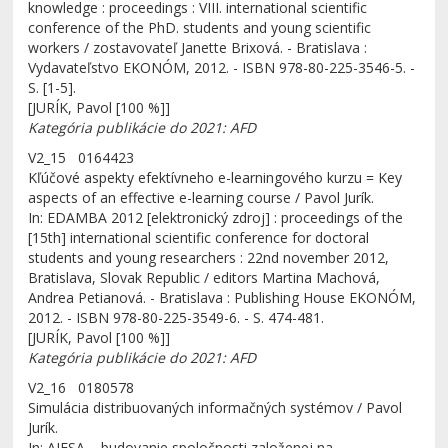
knowledge : proceedings : VIII. international scientific
conference of the PhD. students and young scientific
workers / zostavovateľ Janette Brixová. - Bratislava :
Vydavateľstvo EKONÓM, 2012. - ISBN 978-80-225-3546-5. -
S. [1-5].
[JURÍK, Pavol [100 %]]
Kategória publikácie do 2021: AFD
V2_15 0164423
Kľúčové aspekty efektívneho e-learningového kurzu = Key
aspects of an effective e-learning course / Pavol Jurík.
In: EDAMBA 2012 [elektronický zdroj] : proceedings of the
[15th] international scientific conference for doctoral
students and young researchers : 22nd november 2012,
Bratislava, Slovak Republic / editors Martina Machová,
Andrea Petianová. - Bratislava : Publishing House EKONÓM,
2012. - ISBN 978-80-225-3549-6. - S. 474-481.
[JURÍK, Pavol [100 %]]
Kategória publikácie do 2021: AFD
V2_16 0180578
Simulácia distribuovaných informačných systémov / Pavol
Jurík.
In: AIESA – budovanie spoločnosti založenej na