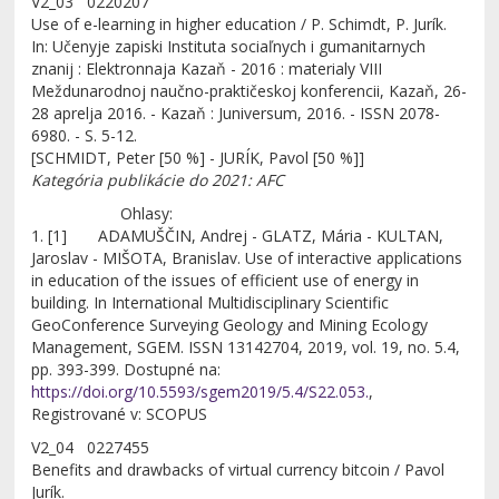
V2_03 0220207
Use of e-learning in higher education / P. Schimdt, P. Jurík.
In: Učenyje zapiski Instituta sociaľnych i gumanitarnych
znanij : Elektronnaja Kazaň - 2016 : materialy VIII
Meždunarodnoj naučno-praktičeskoj konferencii, Kazaň, 26-
28 aprelja 2016. - Kazaň : Juniversum, 2016. - ISSN 2078-
6980. - S. 5-12.
[SCHMIDT, Peter [50 %] - JURÍK, Pavol [50 %]]
Kategória publikácie do 2021: AFC
Ohlasy:
1. [1] ADAMUŠČIN, Andrej - GLATZ, Mária - KULTAN,
Jaroslav - MIŠOTA, Branislav. Use of interactive applications
in education of the issues of efficient use of energy in
building. In International Multidisciplinary Scientific
GeoConference Surveying Geology and Mining Ecology
Management, SGEM. ISSN 13142704, 2019, vol. 19, no. 5.4,
pp. 393-399. Dostupné na:
https://doi.org/10.5593/sgem2019/5.4/S22.053.
,
Registrované v: SCOPUS
V2_04 0227455
Benefits and drawbacks of virtual currency bitcoin / Pavol
Jurík.