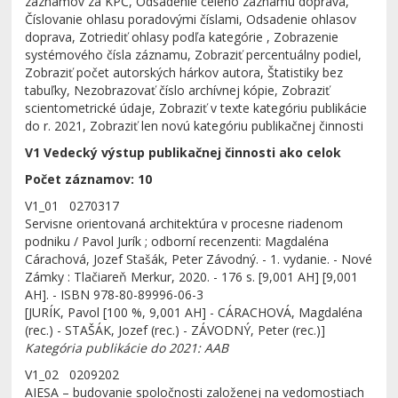
záznamov za KPČ, Odsadenie celého záznamu doprava,
Číslovanie ohlasu poradovými číslami, Odsadenie ohlasov
doprava, Zotriediť ohlasy podľa kategórie , Zobrazenie
systémového čísla záznamu, Zobraziť percentuálny podiel,
Zobraziť počet autorských hárkov autora, Štatistiky bez
tabuľky, Nezobrazovať číslo archívnej kópie, Zobraziť
scientometrické údaje, Zobraziť v texte kategóriu publikácie
do r. 2021, Zobraziť len novú kategóriu publikačnej činnosti
V1 Vedecký výstup publikačnej činnosti ako celok
Počet záznamov: 10
V1_01 0270317
Servisne orientovaná architektúra v procesne riadenom
podniku / Pavol Jurík ; odborní recenzenti: Magdaléna
Cárachová, Jozef Stašák, Peter Závodný. - 1. vydanie. - Nové
Zámky : Tlačiareň Merkur, 2020. - 176 s. [9,001 AH] [9,001
AH]. - ISBN 978-80-89996-06-3
[JURÍK, Pavol [100 %, 9,001 AH] - CÁRACHOVÁ, Magdaléna
(rec.) - STAŠÁK, Jozef (rec.) - ZÁVODNÝ, Peter (rec.)]
Kategória publikácie do 2021: AAB
V1_02 0209202
AIESA – budovanie spoločnosti založenej na vedomostiach