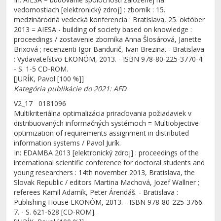
vedomostiach [elektronický zdroj] : zborník : 15.
medzinárodná vedecká konferencia : Bratislava, 25. október
2013 = AIESA - building of society based on knowledge :
proceedings / zostavenie zborníka Anna Šlosárová, Janette
Brixová ; recenzenti Igor Bandurič, Ivan Brezina. - Bratislava
: Vydavateľstvo EKONÓM, 2013. - ISBN 978-80-225-3770-4.
- S. 1-5 CD-ROM.
[JURÍK, Pavol [100 %]]
Kategória publikácie do 2021: AFD
V2_17 0181096
Multikriteriálna optimalizácia priraďovania požiadaviek v
distribuovaných informačných systémoch = Multiobjective
optimization of requirements assignment in distributed
information systems / Pavol Jurík.
In: EDAMBA 2013 [elektronický zdroj] : proceedings of the
international scientific conference for doctoral students and
young researchers : 14th november 2013, Bratislava, the
Slovak Republic / editors Martina Machová, Jozef Wallner ;
referees Kamil Adamík, Peter Árendáš. - Bratislava :
Publishing House EKONÓM, 2013. - ISBN 978-80-225-3766-
7. - S. 621-628 [CD-ROM].