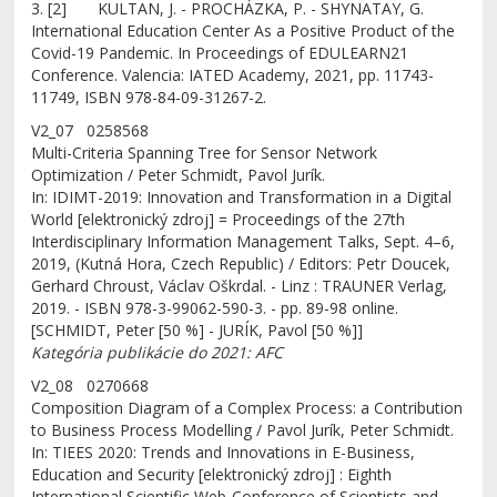
3. [2] KULTAN, J. - PROCHÁZKA, P. - SHYNATAY, G.
International Education Center As a Positive Product of the
Covid-19 Pandemic. In Proceedings of EDULEARN21
Conference. Valencia: IATED Academy, 2021, pp. 11743-
11749, ISBN 978-84-09-31267-2.
V2_07 0258568
Multi-Criteria Spanning Tree for Sensor Network
Optimization / Peter Schmidt, Pavol Jurík.
In: IDIMT-2019: Innovation and Transformation in a Digital
World [elektronický zdroj] = Proceedings of the 27th
Interdisciplinary Information Management Talks, Sept. 4–6,
2019, (Kutná Hora, Czech Republic) / Editors: Petr Doucek,
Gerhard Chroust, Václav Oškrdal. - Linz : TRAUNER Verlag,
2019. - ISBN 978-3-99062-590-3. - pp. 89-98 online.
[SCHMIDT, Peter [50 %] - JURÍK, Pavol [50 %]]
Kategória publikácie do 2021: AFC
V2_08 0270668
Composition Diagram of a Complex Process: a Contribution
to Business Process Modelling / Pavol Jurík, Peter Schmidt.
In: TIEES 2020: Trends and Innovations in E-Business,
Education and Security [elektronický zdroj] : Eighth
International Scientific Web-Conference of Scientists and