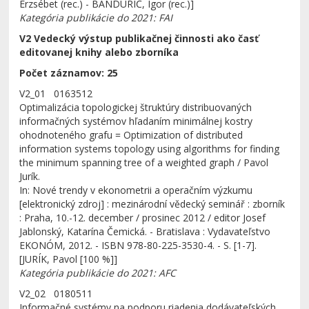
Erzsébet (rec.) - BANDURIČ, Igor (rec.)]
Kategória publikácie do 2021: FAI
V2 Vedecký výstup publikačnej činnosti ako časť
editovanej knihy alebo zborníka
Počet záznamov: 25
V2_01 0163512
Optimalizácia topologickej štruktúry distribuovaných
informačných systémov hľadaním minimálnej kostry
ohodnoteného grafu = Optimization of distributed
information systems topology using algorithms for finding
the minimum spanning tree of a weighted graph / Pavol
Jurík.
In: Nové trendy v ekonometrii a operačním výzkumu
[elektronický zdroj] : mezinárodní vědecký seminář : zborník
: Praha, 10.-12. december / prosinec 2012 / editor Josef
Jablonský, Katarína Čemická. - Bratislava : Vydavateľstvo
EKONÓM, 2012. - ISBN 978-80-225-3530-4. - S. [1-7].
[JURÍK, Pavol [100 %]]
Kategória publikácie do 2021: AFC
V2_02 0180511
Informačné systémy na podporu riadenia dodávateľských