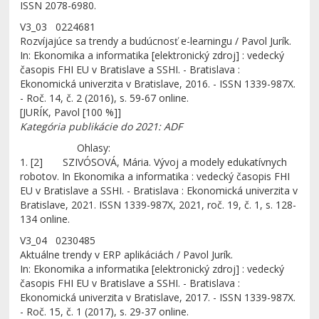
ISSN 2078-6980.
V3_03 0224681
Rozvíjajúce sa trendy a budúcnosť e-learningu / Pavol Jurík.
In: Ekonomika a informatika [elektronický zdroj] : vedecký
časopis FHI EU v Bratislave a SSHI. - Bratislava :
Ekonomická univerzita v Bratislave, 2016. - ISSN 1339-987X.
- Roč. 14, č. 2 (2016), s. 59-67 online.
[JURÍK, Pavol [100 %]]
Kategória publikácie do 2021: ADF
Ohlasy:
1. [2] SZIVÓSOVÁ, Mária. Vývoj a modely edukatívnych
robotov. In Ekonomika a informatika : vedecký časopis FHI
EU v Bratislave a SSHI. - Bratislava : Ekonomická univerzita v
Bratislave, 2021. ISSN 1339-987X, 2021, roč. 19, č. 1, s. 128-
134 online.
V3_04 0230485
Aktuálne trendy v ERP aplikáciách / Pavol Jurík.
In: Ekonomika a informatika [elektronický zdroj] : vedecký
časopis FHI EU v Bratislave a SSHI. - Bratislava :
Ekonomická univerzita v Bratislave, 2017. - ISSN 1339-987X.
- Roč. 15, č. 1 (2017), s. 29-37 online.