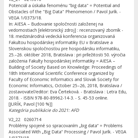
Potenciál a úskalia fenoménu "big data" = Potential and
Obstacles of the "Big Data" Phenomenon / Pavol Jurík. -
VEGA 1/0373/18.
In: AIESA – Budovanie spoločnosti založenej na
vedomostiach [elektronický zdroj] : recenzovaný zborník -
18. medzinárodná vedecká konferencia organizovaná
Fakultou hospodárskej informatiky EU v Bratislave a
Slovenskou spoločnosťou pre hospodársku informatiku,
25.–26. október 2018, Bratislava : pri príležitosti 50. výročia
založenia Fakulty hospodárskej informatiky = AIESA –
Building of Society Based on Knowledge: Proceedings of
18th International Scientific Conference organized by
Faculty of Economic Informatics and Slovak Society for
Economic Informatics, October 25–26, 2018, Bratislava /
zostavovateľ/editor: Eva Čerteková. - Bratislava : Letra Edu,
2018. - ISBN 978-80-89962-14-3. - S. 45-53 online.
[JURÍK, Pavol [100 %]]
Kategória publikácie do 2021: AFD
V2_22 0260714
Problémy spojené so spracovaním „big data“ = Problems
Associated With „Big Data“ Processing / Pavol Jurík. - VEGA
1/0373/18.