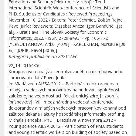
Education and Security [elektronický zdroj] : Tenth
International Scientific Web-conference of Scientists and
PhD. Students or Candidates : Reviewed Proceedings,
November 18, 2022 / Editors: Peter Schmidt, Zoltán Rajnai,
Pavol Jurík ; Reviewers: Erzsébet Ancza, Igor Bandurič ...[et
al.]. - Bratislava : The Slovak Society for Economic
Informatics, 2022. - ISSN 2729-8493. - Pp. 165-172.
[YERSULTANOVA, Aitkul [40 %] - KARELKHAN, Nursaule [30
%] - JURÍK, Pavol [30 %]]
Kategória publikácie do 2021: AFC
V2_14 0164350
Komparatívna analýza centralizovaného a distribuovaného
spracovania dát / Pavol Jurík.
In: Mladá veda AIESA 2012 – Participácia doktorandov a
mladých vedeckých pracovníkov na budovaní spoločnosti
založenej na vedomostiach [elektronický zdroj] : zborník
[príspevkov] : VIII. medzinárodná vedecká konferencia
doktorandov a mladých vedeckých pracovníkov konaná pod
záštitou dekana Fakulty hospodárskej informatiky prof. Ing.
Michala Fendeka, PhD. : Bratislava 9. novembra 2012 =
Young science AIESA 2012 - Participation of PhD. students
and young scientific workers on building of society based on