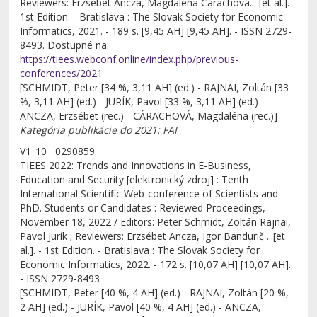
Reviewers: Erzsébet Ancza, Magdaléna Cárachová... [et al.]. -
1st Edition. - Bratislava : The Slovak Society for Economic
Informatics, 2021. - 189 s. [9,45 AH] [9,45 AH]. - ISSN 2729-
8493. Dostupné na:
https://tiees.webconf.online/index.php/previous-
conferences/2021
[SCHMIDT, Peter [34 %, 3,11 AH] (ed.) - RAJNAI, Zoltán [33
%, 3,11 AH] (ed.) - JURÍK, Pavol [33 %, 3,11 AH] (ed.) -
ANCZA, Erzsébet (rec.) - CÁRACHOVÁ, Magdaléna (rec.)]
Kategória publikácie do 2021: FAI
V1_10 0290859
TIEES 2022: Trends and Innovations in E-Business,
Education and Security [elektronický zdroj] : Tenth
International Scientific Web-conference of Scientists and
PhD. Students or Candidates : Reviewed Proceedings,
November 18, 2022 / Editors: Peter Schmidt, Zoltán Rajnai,
Pavol Jurík ; Reviewers: Erzsébet Ancza, Igor Bandurič ...[et
al.]. - 1st Edition. - Bratislava : The Slovak Society for
Economic Informatics, 2022. - 172 s. [10,07 AH] [10,07 AH].
- ISSN 2729-8493
[SCHMIDT, Peter [40 %, 4 AH] (ed.) - RAJNAI, Zoltán [20 %,
2 AH] (ed.) - JURÍK, Pavol [40 %, 4 AH] (ed.) - ANCZA,