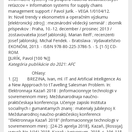
reťazcov = Information systems for supply chains
management support / Pavol Jurík. - VEGA 1/0104/12.
In: Nové trendy v ekonometrii a operačním výzkumu
[elektronický zdroj] : mezinárodní vědecký seminář : zborník
príspevkov : Praha, 10.-12. december / prosinec 2013 /
zostavovatelia Josef Jablonský, Marian Reiff ; recenzenti
Josef Jablonský, Michal Fendek. - Bratislava : Vydavateľstvo
EKONÓM, 2013. - ISBN 978-80-225-3786-5. - S. [1-5] CD-
ROM.
[JURÍK, Pavol [100 %]]
Kategória publikácie do 2021: AFC
Ohlasy:
1. [2] BREZINA, Ivan, ml. IT and Artificial Intelligence As
a New Appproach to tTavelling Salesman Problem. In:
Elektronnaja Kazaň 2018 : (informacionnyje technologii v
sovremennom mire). Meždunarodnaja naučno-
praktičeskaja konferencija. Učenyje zapiski Instituta
sociaľnych i gumanitarnych znanij : materialy Jubilejnoj X
Meždunarodnoj naučno-praktičeskoj konferencii
"Elektronnaja Kazaň 2018" (Informacionnyje technologii v
sovremennom mire) : [24-25 aprelja 2018], Kazaň, [Rossija].
vypusk No 1(16),2018. Kazaň : Juniversum, 2018, s. 106-115.