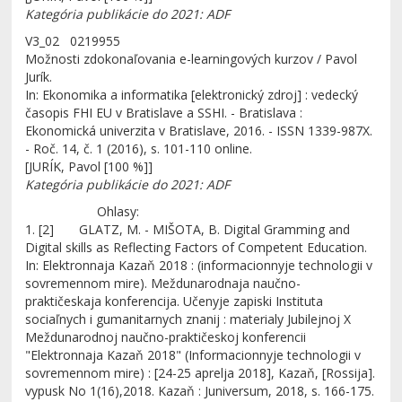
Kategória publikácie do 2021: ADF
V3_02 0219955
Možnosti zdokonaľovania e-learningových kurzov / Pavol
Jurík.
In: Ekonomika a informatika [elektronický zdroj] : vedecký
časopis FHI EU v Bratislave a SSHI. - Bratislava :
Ekonomická univerzita v Bratislave, 2016. - ISSN 1339-987X.
- Roč. 14, č. 1 (2016), s. 101-110 online.
[JURÍK, Pavol [100 %]]
Kategória publikácie do 2021: ADF
Ohlasy:
1. [2] GLATZ, M. - MIŠOTA, B. Digital Gramming and
Digital skills as Reflecting Factors of Competent Education.
In: Elektronnaja Kazaň 2018 : (informacionnyje technologii v
sovremennom mire). Meždunarodnaja naučno-
praktičeskaja konferencija. Učenyje zapiski Instituta
sociaľnych i gumanitarnych znanij : materialy Jubilejnoj X
Meždunarodnoj naučno-praktičeskoj konferencii
"Elektronnaja Kazaň 2018" (Informacionnyje technologii v
sovremennom mire) : [24-25 aprelja 2018], Kazaň, [Rossija].
vypusk No 1(16),2018. Kazaň : Juniversum, 2018, s. 166-175.