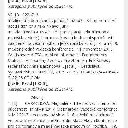
[JURÍK, Pavol [100 %]]
Kategória publikácie do 2021: AFD
V2_18 0224713
Inteligentná domácnosť: prínos či riziko? = Smart home: An
acquisition or a risk? / Pavol Jurík.
In: Mladá veda AIESA 2016 : participácia doktorandov a
mladých vedeckých pracovníkov na budovaní spoločnosti
založenej na vedomostiach [elektronický zdroj] : zborník : 9.
medzinárodná vedecká konferencia : 11. november 2016,
Bratislava = AIESA : Applied Informatics Econometrics
Statistics Accounting / zostavenie zborníka: Erik Šoltés ;
recenzenti: Anna Baštincová ... [et al.]. - Bratislava :
Vydavateľstvo EKONÓM, 2016. - ISBN 978-80-225-4306-4. -
S. 22-28 CD-ROM.
[JURÍK, Pavol [100 %]]
Kategória publikácie do 2021: AFD
Ohlasy:
1. [2] CÁRACHOVÁ, Magdaléna. Internet vecí - fenomén
súčasnosti. In MMK 2017. Mezinárodní vědecká konference.
MMK 2017 : recenzovaný sborník příspěvků mezinárodní
vědecké konference : mezinárodní Masarykova konference
pro doktorandy a mladé vědecké pracovníky : ročník 8. : 18. -