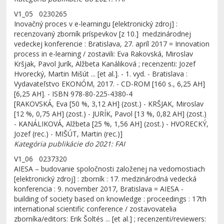
V1_05 0230265
Inovačný proces v e-learningu [elektronický zdroj] :
recenzovaný zborník príspevkov [z 10.] medzinárodnej
vedeckej konferencie : Bratislava, 27. apríl 2017 = Innovation
process in e-learning / zostavili: Eva Rakovská, Miroslav
Kršjak, Pavol Jurík, Alžbeta Kanáliková ; recenzenti: Jozef
Hvorecký, Martin Mišút ... [et al.]. - 1. vyd. - Bratislava :
Vydavateľstvo EKONÓM, 2017. - CD-ROM [160 s., 6,25 AH]
[6,25 AH]. - ISBN 978-80-225-4380-4
[RAKOVSKÁ, Eva [50 %, 3,12 AH] (zost.) - KRŠJAK, Miroslav
[12 %, 0,75 AH] (zost.) - JURÍK, Pavol [13 %, 0,82 AH] (zost.)
- KANÁLIKOVÁ, Alžbeta [25 %, 1,56 AH] (zost.) - HVORECKÝ,
Jozef (rec.) - MIŠÚT, Martin (rec.)]
Kategória publikácie do 2021: FAI
V1_06 0237320
AIESA – budovanie spoločnosti založenej na vedomostiach
[elektronický zdroj] : zborník : 17. medzinárodná vedecká
konferencia : 9. november 2017, Bratislava = AIESA -
building of society based on knowledge : proceedings : 17th
international scientific conference / zostavovatelia
zborníka/editors: Erik Šoltés ... [et al.] ; recenzenti/reviewers: