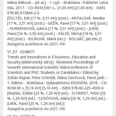
Mária Bilíková ... [et al.]. - 1. vyd. - Bratislava : Publisher Letra
Edu, 2017. - CD-ROM [361 s., 21,05 AH] [21,05 AH]. - ISBN
978-80-972866-2-0
[ŠOLTÉS, Erik [17 %, 3,51 AH] (zost.) - ANTALOVÁ, Renáta
[17 %, 3,51 AH] (zost.) - GEŽÍK, Pavel [17 %, 3,51 AH] (zost.)
- HURBÁNKOVÁ, Ľubica [17 %, 3,51 AH] (zost.) - JURÍK,
Pavol [16 %, 3,50 AH] (zost.) - PÁLEŠ, Michal [16 %, 3,51
AH] (zost.) - BILÍKOVÁ, Mária (rec.) - BOLGÁČ, Ján (rec.)]
Kategória publikácie do 2021: FAI
V1_07 0248671
Trends and Innovations in E-business, Education and
Security [elektronický zdroj] : Reviewed Proceedings of
Seventh International Scientific Videoconference of
Scientists and PhD. Students or Candidates / Edited by:
Zoltán Rajnai, Peter Schmidt, Mária Szivósová, Pavol Jurík. -
1. Edition. - Bratislava : Vydavateľstvo EKONÓM, 2018. - CD-
ROM 80 s. [5,16 AH] [5,16 AH]. - ISBN 978-80-225-4500-6
[RAJNAI, Zoltán [25 %, 1,29 AH] (ed.) - SCHMIDT, Peter [25
%, 1,29 AH] (ed.) - SZIVÓSOVÁ, Mária [25 %, 1,29 AH] (ed.) -
JURÍK, Pavol [25 %, 1,29 AH] (ed.)]
Kategória publikácie do 2021: FAI