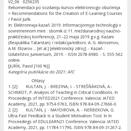
V2_06 0256235
Rekomendacii po sozdaniju kursov elektronnogo obučenija
= Recommendations for the Creation of E-Learning Courses
/ Pavol Jurík.
In: Elektronnaja kazaň 2019: Informacijonnyje technologiji v
sovremennom mire : sbornik iz 11. meždunarodnoj naučno-
praktičeskoj konferenciji, 21–22 maja 2019 g.v.g. Kazani
(Respublika Tatarstan) / redakcija/editors: A. G. Abrosimov,
A.M. Elizarov ... [et al.] [elektronický zdroj]. - Kazaň :
Izdateľstvo Juniversum, 2019. - ISSN 2078-6980. - S. 555-562
online.
[JURÍK, Pavol [100 %]]
Kategória publikácie do 2021: AFC
Ohlasy:
1. [2] KULTAN, J. - BREZINA, I. - STREŠŇÁKOVÁ, A.-
SCHMIDT, P. Analysis of Teaching in Critical Conditions. In
Proceedings of INTED2021 Conference. Valencia: IATED
Academy, 2021, pp. 9754-9763, ISBN 978-84-09-27666-0.
2. [2] KULTAN, J. - MAYDIROVA, A. - NERBEKOVA, G.
Ultra-Fast Feedback Is a Student Motivation Tool. In In
Proceedings of EDULEARN21 Conference. Valencia: IATED
Academy, 2021, pp. 11784-11790, ISBN 978-84-09-31267-2.