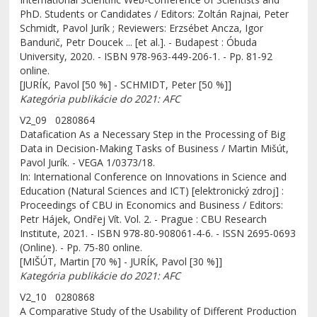
PhD. Students or Candidates / Editors: Zoltán Rajnai, Peter
Schmidt, Pavol Jurík ; Reviewers: Erzsébet Ancza, Igor
Bandurič, Petr Doucek ... [et al.]. - Budapest : Óbuda
University, 2020. - ISBN 978-963-449-206-1. - Pp. 81-92
online.
[JURÍK, Pavol [50 %] - SCHMIDT, Peter [50 %]]
Kategória publikácie do 2021: AFC
V2_09 0280864
Datafication As a Necessary Step in the Processing of Big
Data in Decision-Making Tasks of Business / Martin Mišút,
Pavol Jurík. - VEGA 1/0373/18.
In: International Conference on Innovations in Science and
Education (Natural Sciences and ICT) [elektronický zdroj] :
Proceedings of CBU in Economics and Business / Editors:
Petr Hájek, Ondřej Vít. Vol. 2. - Prague : CBU Research
Institute, 2021. - ISBN 978-80-908061-4-6. - ISSN 2695-0693
(Online). - Pp. 75-80 online.
[MIŠÚT, Martin [70 %] - JURÍK, Pavol [30 %]]
Kategória publikácie do 2021: AFC
V2_10 0280868
A Comparative Study of the Usability of Different Production