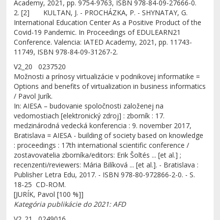
Academy, 2021, pp. 9754-9763, ISBN 978-84-09-27666-0.
2. [2] KULTAN, J. - PROCHÁZKA, P. - SHYNATAY, G.
International Education Center As a Positive Product of the
Covid-19 Pandemic. In Proceedings of EDULEARN21
Conference. Valencia: IATED Academy, 2021, pp. 11743-
11749, ISBN 978-84-09-31267-2.
V2_20 0237520
Možnosti a prínosy virtualizácie v podnikovej informatike =
Options and benefits of virtualization in business informatics
/ Pavol Jurík.
In: AIESA – budovanie spoločnosti založenej na
vedomostiach [elektronický zdroj] : zborník : 17.
medzinárodná vedecká konferencia : 9. november 2017,
Bratislava = AIESA - building of society based on knowledge
: proceedings : 17th international scientific conference /
zostavovatelia zborníka/editors: Erik Šoltés ... [et al.] ;
recenzenti/reviewers: Mária Bilíková ... [et al.]. - Bratislava :
Publisher Letra Edu, 2017. - ISBN 978-80-972866-2-0. - S.
18-25 CD-ROM.
[JURÍK, Pavol [100 %]]
Kategória publikácie do 2021: AFD
V2_21 0249016