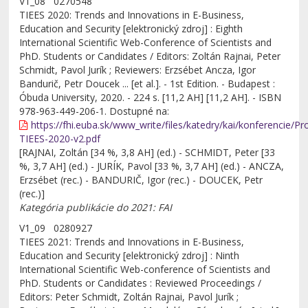
V1_08 0270548
TIEES 2020: Trends and Innovations in E-Business,
Education and Security [elektronický zdroj] : Eighth
International Scientific Web-Conference of Scientists and
PhD. Students or Candidates / Editors: Zoltán Rajnai, Peter
Schmidt, Pavol Jurík ; Reviewers: Erzsébet Ancza, Igor
Bandurič, Petr Doucek ... [et al.]. - 1st Edition. - Budapest :
Óbuda University, 2020. - 224 s. [11,2 AH] [11,2 AH]. - ISBN
978-963-449-206-1. Dostupné na:
https://fhi.euba.sk/www_write/files/katedry/kai/konferencie/Pr
TIEES-2020-v2.pdf
[RAJNAI, Zoltán [34 %, 3,8 AH] (ed.) - SCHMIDT, Peter [33
%, 3,7 AH] (ed.) - JURÍK, Pavol [33 %, 3,7 AH] (ed.) - ANCZA,
Erzsébet (rec.) - BANDURIČ, Igor (rec.) - DOUCEK, Petr
(rec.)]
Kategória publikácie do 2021: FAI
V1_09 0280927
TIEES 2021: Trends and Innovations in E-Business,
Education and Security [elektronický zdroj] : Ninth
International Scientific Web-conference of Scientists and
PhD. Students or Candidates : Reviewed Proceedings /
Editors: Peter Schmidt, Zoltán Rajnai, Pavol Jurík ;