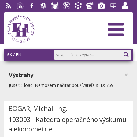
RSS
EU v
Facebook
Slovenská
Stravovanie
Študentský
Akademický
Telefónny
Fotogaléria
Helpdesk
Zamest
Bratislave
ekonomická
parlament
informačný
zoznam
portál
knižnica
FHI
systém
AiS2
SK
EN
×
Výstrahy
JUser: :_load: Nemôžem načítať používateľa s ID: 769
BOGÁR, Michal, Ing.
103003 - Katedra operačného výskumu
a ekonometrie