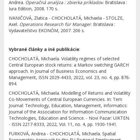
Andrea.
Operačná analýza : zbierka príkladov
. Bratislava :
Iura Edition, 2008. 170 s.
IVANIČOVÁ, Zlatica - CHOCHOLATÁ, Michaela - STOLZE,
Axel.
Operations Research für Manager
. Bratislava :
Vydavateľstvo EKONÓM, 2007. 206 s.
Vybrané články a iné publikácie
:
CHOCHOLATÁ, Michaela. Volatility regimes of selected
Central European stock returns: a Markov switching GARCH
approach. In Journal of Business Economics and
Management, ISSN 2029-4433, 2022, vol. 23, no. 4, pp. 876-
894.
CHOCHOLATÁ, Michaela. Modelling of Returns and Volatility
Co-Movements of Central European Currencies. In: Tem
Journal: Technology, Education, Management, Informatics:
Journal of the Association for Information Communication
Technologies, Education and Science. - Novi Pazar: UIKTEN.
- ISSN 2217-8333, 2022, Vol. 11, no. 4, pp. 1930-1941.
FURKOVÁ, Andrea - CHOCHOLATÁ, Michaela. Spatial
Econometric Approach to the EU Regional Employment