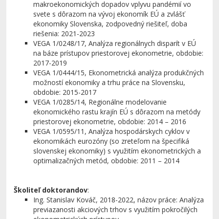
makroekonomických dopadov vplyvu pandémií vo
svete s dôrazom na vývoj ekonomík EÚ a zvlášť
ekonomiky Slovenska, zodpovedný riešiteľ, doba
riešenia: 2021-2023
VEGA 1/0248/17, Analýza regionálnych disparít v EÚ
na báze prístupov priestorovej ekonometrie, obdobie:
2017-2019
VEGA 1/0444/15, Ekonometrická analýza produkčných
možností ekonomiky a trhu práce na Slovensku,
obdobie: 2015-2017
VEGA 1/0285/14, Regionálne modelovanie
ekonomického rastu krajín EÚ s dôrazom na metódy
priestorovej ekonometrie, obdobie: 2014 – 2016
VEGA 1/0595/11, Analýza hospodárskych cyklov v
ekonomikách eurozóny (so zreteľom na špecifiká
slovenskej ekonomiky) s využitím ekonometrických a
optimalizačných metód, obdobie: 2011 – 2014
Školiteľ doktorandov
:
Ing. Stanislav Kováč, 2018-2022, názov práce: Analýza
previazanosti akciových trhov s využitím pokročilých