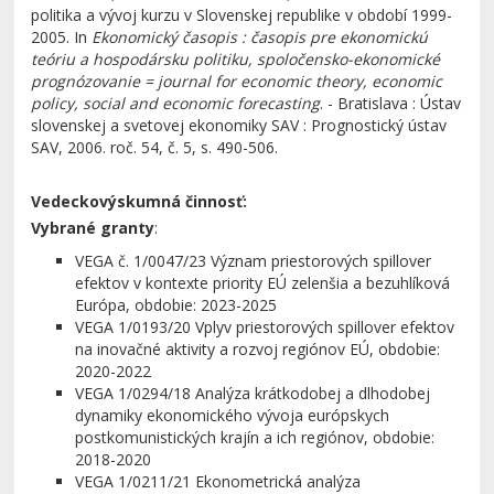
politika a vývoj kurzu v Slovenskej republike v období 1999-
2005. In
Ekonomický časopis : časopis pre ekonomickú
teóriu a hospodársku politiku, spoločensko-ekonomické
prognózovanie = journal for economic theory, economic
policy, social and economic forecasting
. - Bratislava : Ústav
slovenskej a svetovej ekonomiky SAV : Prognostický ústav
SAV, 2006. roč. 54, č. 5, s. 490-506.
Vedeckovýskumná činnosť:
Vybrané granty
:
VEGA č. 1/0047/23 Význam priestorových spillover
efektov v kontexte priority EÚ zelenšia a bezuhlíková
Európa, obdobie: 2023-2025
VEGA 1/0193/20 Vplyv priestorových spillover efektov
na inovačné aktivity a rozvoj regiónov EÚ, obdobie:
2020-2022
VEGA 1/0294/18 Analýza krátkodobej a dlhodobej
dynamiky ekonomického vývoja európskych
postkomunistických krajín a ich regiónov, obdobie:
2018-2020
VEGA 1/0211/21 Ekonometrická analýza