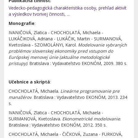
Publikačná činnosť:
Vedecko-pedagogická charakteristika osoby, prehľad aktivít
a výsledkov tvorivej činnosti, ...
Monografie
:
IVANIČOVÁ, Zlatica - CHOCHOLATÁ, Michaela -
LUKÁČIKOVÁ, Adriana - LUKÁČIK, Martin - SURMANOVÁ,
Kvetoslava - SZOMOLÁNYI, Karol.
Modelovanie vybraných
problémov slovenskej ekonomiky pred vstupom do
Európskej menovej únie (aktuálne metodologické
prístupy)
. Bratislava : Vydavateľstvo EKONÓM, 2009. 380 s.
Učebnice a skriptá
:
CHOCHOLATÁ, Michaela.
Lineárne programovanie pre
manažérov
. Bratislava : Vydavateľstvo EKONÓM, 2013. 234
s.
IVANIČOVÁ, Zlatica - CHOCHOLATÁ, Michaela -
SURMANOVÁ, Kvetoslava.
Ekonometrické modelovanie
.
Bratislava : Vydavateľstvo EKONÓM, 2012. 350 s.
CHOCHOLATÁ, Michaela - ČIČKOVÁ, Zuzana - FURKOVÁ,