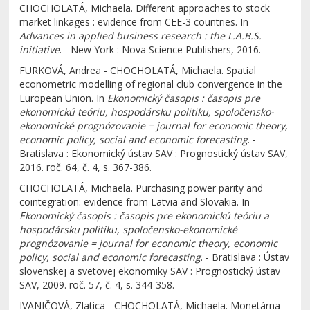
CHOCHOLATÁ, Michaela. Different approaches to stock
market linkages : evidence from CEE-3 countries. In
Advances in applied business research : the L.A.B.S.
initiative
. - New York : Nova Science Publishers, 2016.
FURKOVÁ, Andrea - CHOCHOLATÁ, Michaela. Spatial
econometric modelling of regional club convergence in the
European Union. In
Ekonomický časopis : časopis pre
ekonomickú teóriu, hospodársku politiku, spoločensko-
ekonomické prognózovanie = journal for economic theory,
economic policy, social and economic forecasting
. -
Bratislava : Ekonomický ústav SAV : Prognostický ústav SAV,
2016. roč. 64, č. 4, s. 367-386.
CHOCHOLATÁ, Michaela. Purchasing power parity and
cointegration: evidence from Latvia and Slovakia. In
Ekonomický časopis : časopis pre ekonomickú teóriu a
hospodársku politiku, spoločensko-ekonomické
prognózovanie = journal for economic theory, economic
policy, social and economic forecasting
. - Bratislava : Ústav
slovenskej a svetovej ekonomiky SAV : Prognostický ústav
SAV, 2009. roč. 57, č. 4, s. 344-358.
IVANIČOVÁ, Zlatica - CHOCHOLATÁ, Michaela. Monetárna