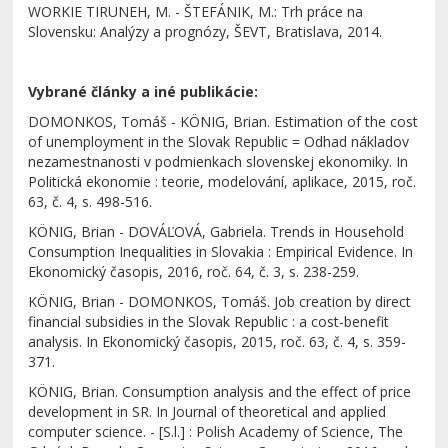
WORKIE TIRUNEH, M. - ŠTEFÁNIK, M.: Trh práce na
Slovensku: Analýzy a prognózy, ŠEVT, Bratislava, 2014.
Vybrané články a iné publikácie:
DOMONKOS, Tomáš - KÖNIG, Brian. Estimation of the cost
of unemployment in the Slovak Republic = Odhad nákladov
nezamestnanosti v podmienkach slovenskej ekonomiky. In
Politická ekonomie : teorie, modelování, aplikace, 2015, roč.
63, č. 4, s. 498-516.
KÖNIG, Brian - DOVÁĽOVÁ, Gabriela. Trends in Household
Consumption Inequalities in Slovakia : Empirical Evidence. In
Ekonomický časopis, 2016, roč. 64, č. 3, s. 238-259.
KÖNIG, Brian - DOMONKOS, Tomáš. Job creation by direct
financial subsidies in the Slovak Republic : a cost-benefit
analysis. In Ekonomický časopis, 2015, roč. 63, č. 4, s. 359-
371.
KÖNIG, Brian. Consumption analysis and the effect of price
development in SR. In Journal of theoretical and applied
computer science. - [S.l.] : Polish Academy of Science, The