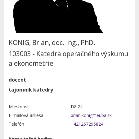
KÖNIG, Brian, doc. Ing., PhD.
103003 - Katedra operačného výskumu
a ekonometrie
docent
tajomník katedry
Miestnosť
D8.24
E-mailová adresa
Telefón
+421267295824
Konzultačné hodiny: