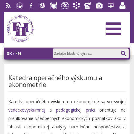
RSS
EU v
Facebook
Slovenská
Stravovanie
Študentský
Akademický
Telefónny
Fotogaléria
Helpdesk
Zamest
Bratislave
ekonomická
parlament
informačný
zoznam
portál
knižnica
FHI
systém
AiS2
SK
EN
Katedra operačného výskumu a
ekonometrie
Katedra operačného výskumu a ekonometrie sa vo svojej
vedeckovýskumnej
a
pedagogickej práci
orientuje na
prehlbovanie všeobecných ekonomických poznatkov ako v
oblasti ekonomickej analýzy národného hospodárstva a