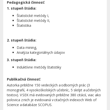
Pedagogická činnosť:
1. stupeň štúdia:
Štatistické metódy I,
Štatistické metódy II,
Štatistika
2. stupeň štúdia:
Data mining,
Analýza kategoriálnych údajov
3. stupeň štúdia:
Induktívne metódy štatistiky
Publikačná činnosť:
Autor
ka
približne 150 vedeckých a odborných prác (
3
monografií, 4
vysokoškolských učebníc,
5
skrípt a učebných
textov).
V SEK
má
evidovaných približne 3
8
0 citácií,
viac ako
polovica z nich
je evidovaná v citačných indexoch Web of
Science
a databáze SCOPUS.