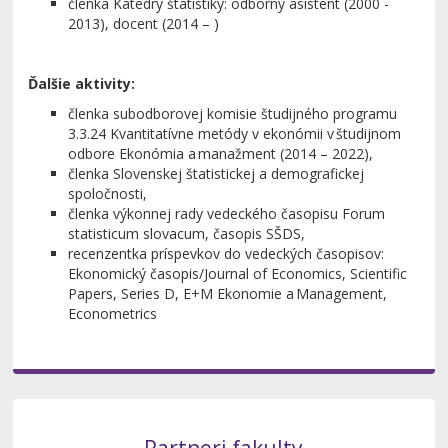
členka Katedry štatistiky: odborný asistent (2000 -
2013), docent (2014 – )
Ďalšie aktivity:
členka subodborovej komisie študijného programu
3.3.24 Kvantitatívne metódy v ekonómii v študijnom
odbore Ekonómia a manažment
(2014 – 2022),
členka Slovenskej štatistickej a demografickej
spoločnosti,
členka výkonnej rady vedeckého časopisu
Forum
statisticum slovacum
, časopis SŠDS,
recenzentka príspevkov do vedeckých časopisov:
Ekonomický časopis/Journal of Economics,
Scientific
Papers, Series D, E+M Ekonomie a Management,
Econometrics