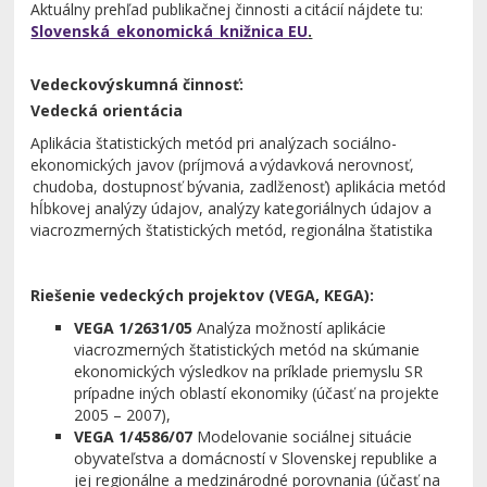
Aktuálny prehľad publikačnej činnosti a citácií nájdete tu:
Slovenská_ekonomická_knižnica EU
.
Vedeckovýskumná činnosť:
Vedecká orientácia
Aplikácia štatistických metód pri analýzach sociálno-
ekonomických javov (príjmová a výdavková nerovnosť,
chudoba, dostupnosť bývania, zadlženosť) aplikácia metód
hĺbkovej analýzy údajov, analýzy kategoriálnych údajov a
viacrozmerných štatistických metód, regionálna štatistika
Riešenie vedeckých projektov (VEGA, KEGA):
VEGA 1/2631/05
Analýza možností aplikácie
viacrozmerných štatistických metód na skúmanie
ekonomických výsledkov na príklade priemyslu SR
prípadne iných oblastí ekonomiky
(účasť na projekte
2005 – 2007),
VEGA 1/4586/07
Modelovanie sociálnej situácie
obyvateľstva a domácností v Slovenskej republike a
jej regionálne a medzinárodné porovnania
(účasť na