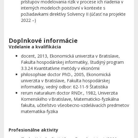
prístupov modelovania rizík v procese ich riadenia v
interných modeloch poisťovní v kontexte s
požiadavkami direktívy Solvency II
(účasť na projekte
2022 –)
Doplnkové informácie
Vzdelanie a kvalifikácia
docent
,
2013, Ekonomická univerzita v Bratislave,
Fakulta hospodárskej informatiky,
študijný program
3.3.24 Kvantitatívne metódy v ekonómii
philosophiae doctor PhD.
,
2005,
Ekonomická
univerzita v Bratislave, Fakulta hospodárskej
informatiky,
vedný odbor:
62-11-9 Štatistika
rerum naturalium doctor RNDr.
, 1982, Univerzita
Komenského v Bratislave, Matematicko-fyzikálna
fakulta, učiteľstvo všeobecno-vzdelávacích predmetov
matematika-fyzika
Profesionálne aktivity