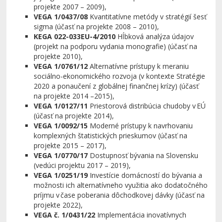
projekte 2007 – 2009),
VEGA 1/0437/08
Kvantitatívne metódy v stratégií šesť
sigma
(účasť na projekte 2008 – 2010),
KEGA 022-033EU-4/2010
Hĺbková analýza údajov
(projekt na podporu vydania monografie) (účasť na
projekte 2010),
VEGA 1/0761/12
Alternatívne prístupy k meraniu
sociálno-ekonomického rozvoja (v kontexte Stratégie
2020 a ponaučení z globálnej finančnej krízy)
(účasť
na projekte 2014 –2015),
VEGA 1/0127/11
Priestorová distribúcia chudoby v EÚ
(účasť na projekte 2014),
VEGA 1/0092/15
Moderné prístupy k navrhovaniu
komplexných štatistických prieskumov
(účasť na
projekte 2015 – 2017),
VEGA 1/0770/17
Dostupnosť bývania na Slovensku
(vedúci projektu 2017 – 2019),
VEGA 1/0251/19
Investície domácností do bývania a
možnosti ich alternatívneho využitia ako dodatočného
príjmu v čase poberania dôchodkovej dávky
(účasť na
projekte
2022
),
VEGA č. 1/0431/22
Implementácia inovatívnych