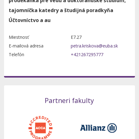
prodekanka pre vedu a doktorandské štúdium,
tajomníčka katedry a študijná poradkyňa
Účtovníctvo a au
Miestnosť
E7.27
E-mailová adresa
Telefón
+421267295777
Partneri fakulty