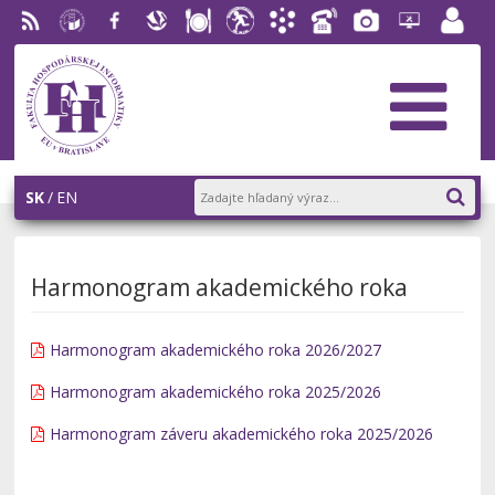
RSS
EU v
Facebook
Slovenská
Stravovanie
Študentský
Akademický
Telefónny
Fotogaléria
Helpdesk
Zamest
Bratislave
ekonomická
parlament
informačný
zoznam
portál
knižnica
FHI
systém
AiS2
SK
EN
Harmonogram akademického roka
Harmonogram akademického roka 2026/2027
Harmonogram akademického roka 2025/2026
Harmonogram záveru akademického roka 2025/2026