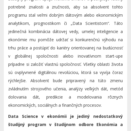
potrebné znalosti a zručnosti, aby sa absolvent tohto
programu stal veľmi dobrým dátovým alebo ekonomickým
analytikom, prognostikom či „Data Scientistom“. Táto
jedinečná kombinácia dátovej vedy, umelej inteligencie a
ekonómie mu pomôže udržať si konkurenčnú výhodu na
trhu práce a postúpiť do kariéry orientovanej na budúcnosť
v globálnej spoločnosti alebo inovatívnom start-upe
prípadne si založiť vlastnú spoločnosť. Všetky oblasti života
sú ovplyvnené digitálnou revolúciou, ktorá sa vyvíja čoraz
rýchlejšie. Absolvent bude pripravený na túto zmenu
zvládnutím strojového učenia, analýzy veľkých dát, metód
dolovania dát, predikcie a modelovania rôznych
ekonomických, sociálnych a finančných procesov.
Data Science v ekonómii je jediný nedostatkový
študijný program v študijnom odbore Ekonómia a