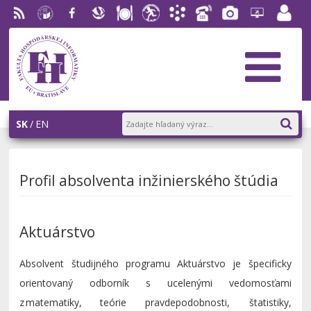
RSS
EU v
Facebook
Slovenská
Stravovanie
Študentský
Akademický
Telefónny
Fotogaléria
Helpdesk
Zamest
Bratislave
ekonomická
parlament
informačný
zoznam
portál
knižnica
FHI
systém
AiS2
SK
EN
Profil absolventa inžinierského štúdia
Aktuárstvo
Absolvent študijného programu
Aktuárstvo
je špecificky
orientovaný odborník s ucelenými vedomosťami
z matematiky, teórie pravdepodobnosti, štatistiky,