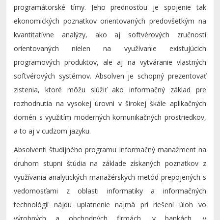
programátorské tímy. Jeho prednosťou je spojenie tak
ekonomických poznatkov orientovaných predovšetkým na
kvantitatívne analýzy, ako aj softvérových zručností
orientovaných nielen na využívanie existujúcich
programových produktov, ale aj na vytváranie vlastných
softvérových systémov. Absolven je schopný prezentovať
zistenia, ktoré môžu slúžiť ako informačný základ pre
rozhodnutia na vysokej úrovni v širokej škále aplikačných
domén s využitím moderných komunikačných prostriedkov,
a to aj v cudzom jazyku.
Absolventi študijného programu Informačný manažment na
druhom stupni štúdia na základe získaných poznatkov z
využívania analytických manažérskych metód prepojených s
vedomosťami z oblasti informatiky a informačných
technológií nájdu uplatnenie najmä pri riešení úloh vo
výrobných a obchodných firmách, v bankách, v