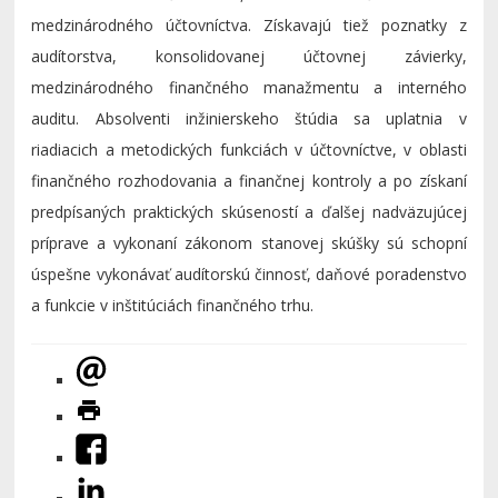
medzinárodného účtovníctva. Získavajú tiež poznatky z
audítorstva, konsolidovanej účtovnej závierky,
medzinárodného finančného manažmentu a interného
auditu. Absolventi inžinierskeho štúdia sa uplatnia v
riadiacich a metodických funkciách v účtovníctve, v oblasti
finančného rozhodovania a finančnej kontroly a po získaní
predpísaných praktických skúseností a ďalšej nadväzujúcej
príprave a vykonaní zákonom stanovej skúšky sú schopní
úspešne vykonávať audítorskú činnosť, daňové poradenstvo
a funkcie v inštitúciách finančného trhu.