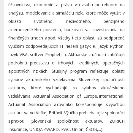
účtovníctva, ekonómie a práva v rozsahu potrebnom na
analýzu, modelovanie a simuláciu rizík, ktoré môže využiť v
oblasti životného, neživotného, penzijného
a nemocenského poistenia, bankovníctva, investovania na
finančných trhoch a pod. Všetky tieto oblasti sú podporené
využitím zodpovedajúcich
IT
riešení (jazyk R, jazyk
Python
,
jazyk
VBA
, softvér
Prophet
,...).
Aktuárske
zručnosti zahŕňajú
podrobnú predstavu o trhových, kreditných, operačných
a poistných rizikách. Študijný program reflektuje oblasti
sylabov
aktuárskeho
vzdelávania Slovenskej spoločnosti
aktuárov, ktoré vychádzajú zo sylabov
aktuárskeho
vzdelávania
Actuarial
Association of
Europe
, International
Actuarial
Association a rovnako korešponduje s výučbou
aktuárstva
vo Veľkej Británii. Výučba prebieha aj v spolupráci
s praxou (Slovenská spoločnosť aktuárov,
ZURICH
Insurance
,
UNIQA
4WARD
,
PwC
,
Union
,
ČSOB
,...).