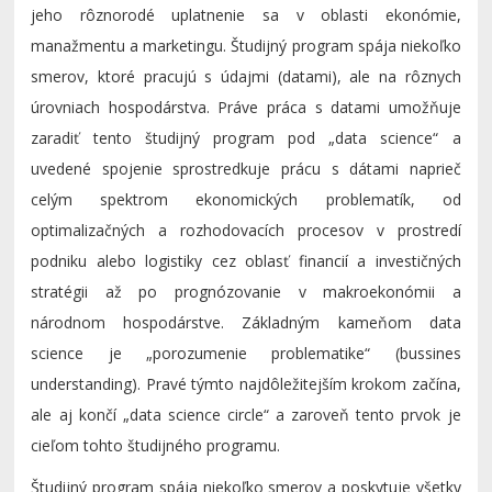
jeho rôznorodé uplatnenie sa v oblasti ekonómie,
manažmentu a marketingu. Študijný program spája niekoľko
smerov, ktoré pracujú s údajmi (datami), ale na rôznych
úrovniach hospodárstva. Práve práca s datami umožňuje
zaradiť tento študijný program pod „data science“ a
uvedené spojenie sprostredkuje prácu s dátami naprieč
celým spektrom ekonomických problematík, od
optimalizačných a rozhodovacích procesov v prostredí
podniku alebo logistiky cez oblasť financií a investičných
stratégii až po prognózovanie v makroekonómii a
národnom hospodárstve. Základným kameňom data
science je „porozumenie problematike“ (bussines
understanding). Pravé týmto najdôležitejším krokom začína,
ale aj končí „data science circle“ a zaroveň tento prvok je
cieľom tohto študijného programu.
Študijný program spája niekoľko smerov a poskytuje všetky