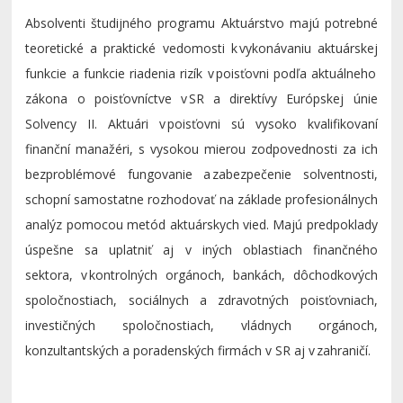
Absolventi študijného programu
Aktuárstvo
majú potrebné
teoretické a praktické vedomosti k vykonávaniu
aktuárskej
funkcie a funkcie riadenia rizík v poisťovni podľa aktuálneho
zákona o poisťovníctve v SR a direktívy Európskej únie
Solvency
II. Aktuári v poisťovni sú vysoko kvalifikovaní
finanční manažéri, s vysokou mierou zodpovednosti za ich
bezproblémové fungovanie a zabezpečenie solventnosti,
schopní samostatne rozhodovať na základe profesionálnych
analýz pomocou metód
aktuárskych
vied. Majú predpoklady
úspešne sa uplatniť aj v iných oblastiach finančného
sektora, v kontrolných orgánoch, bankách, dôchodkových
spoločnostiach, sociálnych a zdravotných poisťovniach,
investičných spoločnostiach, vládnych orgánoch,
konzultantských a poradenských firmách v SR aj v zahraničí.