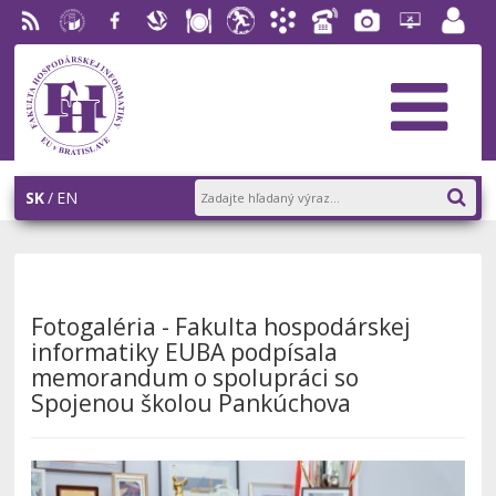
RSS
EU v
Facebook
Slovenská
Stravovanie
Študentský
Akademický
Telefónny
Fotogaléria
Helpdesk
Zamest
Bratislave
ekonomická
parlament
informačný
zoznam
portál
knižnica
FHI
systém
AiS2
SK
EN
Fotogaléria - Fakulta hospodárskej
informatiky EUBA podpísala
memorandum o spolupráci so
Spojenou školou Pankúchova