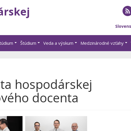
árskej
RS
Sloven
štúdium
Štúdium
Veda a výskum
Medzinárodné vzťahy
lta hospodárskej
ového docenta