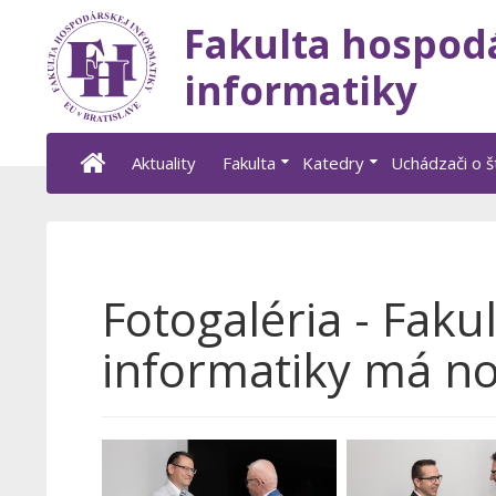
Fakulta hospod
informatiky
Aktuality
Fakulta
Katedry
Uchádzači o 
Fotogaléria - Faku
informatiky má n